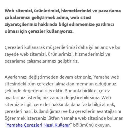
Web sitemizi, ürünlerimizi, hizmetlerimizi ve pazarlama
DAHA FAZLA YAMAHA
çabalarımızı geliştirmek adına, web sitesi
ziyaretçilerimiz hakkında bilgi edinmemize yardımcı
DESTEK
olması için çerezler kullanıyoruz.
Çerezleri kullanarak müşterilerimizi daha iyi anlarız ve bu
BÜLTEN
sayede web sitemizi, ürünlerimizi, hizmetlerimizi ve
En son fırsatları, özel etkinlikleri, yeni çıkan ürünleri ve daha
pazarlama çalışmalarımızı geliştiririz.
fazlasını ilk öğrenen siz olun
Ayarlarınızı değiştirmeden devam etmeniz, Yamaha web
sitesindeki tüm çerezleri almaktan memnun olduğunuz
şeklinde değerlendirilecektir. Bununla birlikte, çerez
ABONE OL
ayarlarınızı istediğiniz zaman değiştirebilirsiniz. Web
sitemizle ilgili çerezler hakkında daha fazla bilgi almak,
Gizlilik Politikamızı okuyarak kişisel verilerinizi nasıl işlediğimizi
çerezleri nasıl kullandığımızı ve bu çerezlerin avantajlarını
öğrenebilirsiniz:
Gizlilik Politikası
öğrenmek isterseniz lütfen Yamaha web sitesinde bulunan
"
Yamaha Çerezleri Nasıl Kullanır
" bölümünü okuyun.