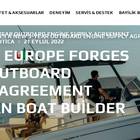
FET & AKSESUARLAR
DENEYIM
SERVIS & DESTEK
BAYİLİK 
YEAR OUTBOARD ENGINE SUPPLY AGREEMENT
S A NEW 5-YEAR OUTBOARD ENGINE SUPPLY AGR
UTICA
|
21 EYLÜL 2022
 EUROPE FORGES
OUTBOARD
 AGREEMENT
AN BOAT BUILDER