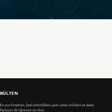
BÜLTEN
En son fırsatları, özel etkinlikleri, yeni çıkan ürünleri ve daha
fazlasını ilk öğrenen siz olun