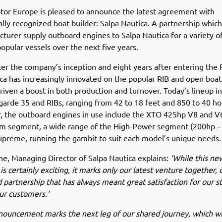
or Europe is pleased to announce the latest agreement with
ally recognized boat builder: Salpa Nautica. A partnership which
turer supply outboard engines to Salpa Nautica for a variety o
popular vessels over the next five years.
ter the company’s inception and eight years after entering the 
ca has increasingly innovated on the popular RIB and open boat 
riven a boost in both production and turnover. Today’s lineup i
arde 35 and RIBs, ranging from 42 to 18 feet and 850 to 40 h
ar, the outboard engines in use include the XTO 425hp V8 and V
m segment, a wide range of the High-Power segment (200hp –
preme, running the gambit to suit each model’s unique needs.
e, Managing Director of Salpa Nautica explains:
‘While this ne
s certainly exciting, it marks only our latest venture together, 
 partnership that has always meant great satisfaction for our s
our customers.'
nouncement marks the next leg of our shared journey, which wi