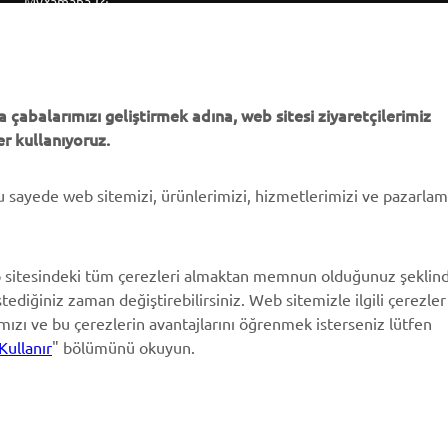
MyYamaha
Parça Kataloğu
Yamaha Music
Yamaha Bayisini bulun
Yamaha Racing
Yönetimi Hakkında
Yamaha Motor Global
Bilgilendirme
 çabalarımızı geliştirmek adına, web sitesi ziyaretçilerimiz
r kullanıyoruz.
Mobil Uygulamalar
bu sayede web sitemizi, ürünlerimizi, hizmetlerimizi ve pazarla
 sitesindeki tüm çerezleri almaktan memnun olduğunuz şeklin
stediğiniz zaman değiştirebilirsiniz. Web sitemizle ilgili çerezler
ımızı ve bu çerezlerin avantajlarını öğrenmek isterseniz lütfen
Kullanır
" bölümünü okuyun.
© Copyright - 2026 Yamaha Motor Europe N.V. - All Rights Reserved