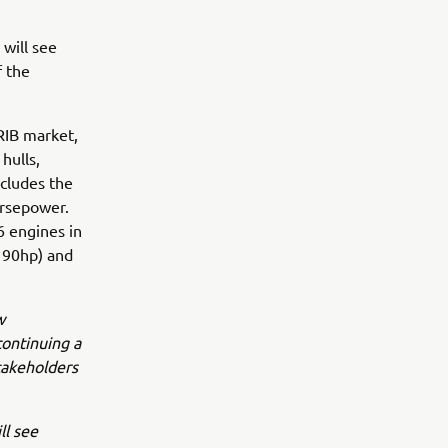
 will see
f the
RIB market,
hulls,
ncludes the
orsepower.
6 engines in
 90hp) and
w
continuing a
takeholders
ll see