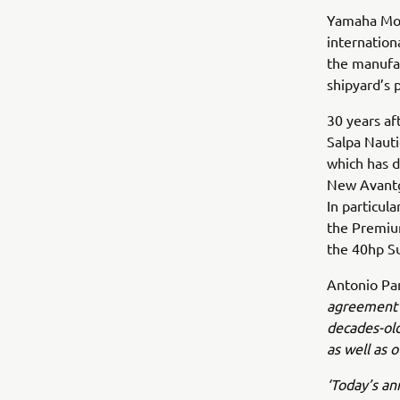
Yamaha Mot
internation
the manufac
shipyard’s 
30 years af
Salpa Nauti
which has d
New Avantg
In particul
the Premiu
the 40hp Su
Antonio Pan
agreement i
decades-old
as well as 
‘Today’s an