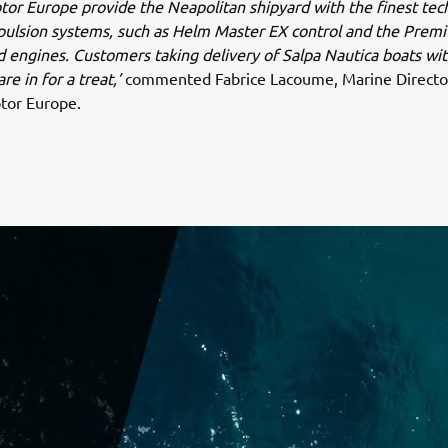
r Europe provide the Neapolitan shipyard with the finest tec
pulsion systems, such as Helm Master EX control and the Prem
 engines. Customers taking delivery of Salpa Nautica boats w
re in for a treat,’
commented Fabrice Lacoume, Marine Directo
or Europe.