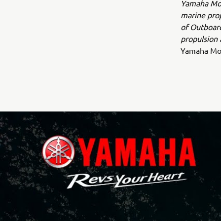
Yamaha Moto
marine pro
of Outboard
propulsion a
Yamaha Mot