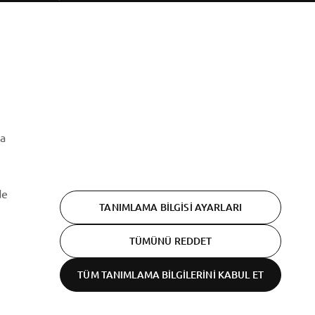
ABONE OL
Gizlilik Politikamızı okuyarak kişisel verilerinizi nasıl
işlediğimizi öğrenebilirsiniz:
Gizlilik Politikası
ma
de
TANIMLAMA BILGISI AYARLARI
TÜMÜNÜ REDDET
TÜM TANIMLAMA BILGILERINI KABUL ET
Gizlilik beyanı
Cookies
Şartlar ve koşullar