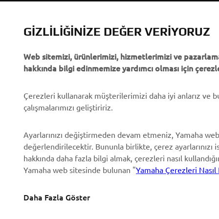
Yamaha'dan “Haberler”
Yetkililer
Olaylar
Golf Sahaları
GIZLILIĞINIZE DEĞER VERIYORUZ
Basın
İlk müdahale ekipleri
Web sitemizi, ürünlerimizi, hizmetlerimizi ve pazarlama
Broşürler
Sürücü kursları
hakkında bilgi edinmemize yardımcı olması için çerezle
Yamaha'da Kariyer
Robotics
Yamaha Bayisi Olmak
Ortaklıklar
Çerezleri kullanarak müşterilerimizi daha iyi anlarız ve 
çalışmalarımızı geliştiririz.
İnsan Hakları Politikası
Özel Servis İçin Teknik
Bilgiler
Temel Sürdürülebilirlik
Ayarlarınızı değiştirmeden devam etmeniz, Yamaha web
Politikası
Yamalube Safety Data
değerlendirilecektir. Bununla birlikte, çerez ayarlarınızı i
Sheets
hakkında daha fazla bilgi almak, çerezleri nasıl kullandığ
Whistleblower Channel
Yamaha web sitesinde bulunan "
Yamaha Çerezleri Nasıl 
Daha Fazla Göster
Turkey (Turkish)