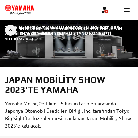
YAMAHA MÜZIK VE YAMAHA MOTOR’UN BIRLIKTE YER
INTRODUCING THE YAMAHA BOOTH AT THE JAPAN
ALDIĞI "HAYATI HISSET" TEMALI STAND KONSEPTI
MOBILITY SHOW 2023
|
10 EKIM 2023
JAPAN MOBILITY SHOW
2023'TE YAMAHA
Yamaha Motor, 25 Ekim - 5 Kasım tarihleri arasında
Japonya Otomobil Üreticileri Birliği, Inc. tarafından Tokyo
Big Sight'ta düzenlenmesi planlanan Japan Mobility Show
2023'e katılacak.