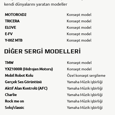
kendi dünyalarını yaratan modeller
MOTOROiD2
Konsept model
TRICERA
Konsept model
ELOVE
Konsept model
E-FV
Konsept model
Y-00Z MTB
Konsept model
DIĞER SERGI MODELLERI
TMW
Konsept model
YXZ1000R (Hidrojen Motoru)
Konsept model
Mobil Robot Kolu
Özel konsept sergileme
Gerçek Ses Görüntüsü
Yamaha Müzik işbirliği
Aktif Alan Kontrolü (AFC)
Yamaha Müzik işbirliği
Charlie
Yamaha Müzik işbirliği
Rock me on
Yamaha Müzik işbirliği
Solo/classic
Yamaha Müzik işbirliği