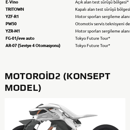
E‐Vino
Açık alan test sürüşü bölgesi*
TRITOWN
Kapalı alan test sürüşü bölges
YZF-R1
Motor sporları sergileme alanı
PW50
Otomotiv servis teknisyeni d
YZR-M1
Motor sporları sergileme alanı
FG-01/eve auto
Tokyo Future Tour*
AR-07 (Seviye 4 Otomasyonu)
Tokyo Future Tour*
MOTOROID2 (KONSEPT
MODEL)