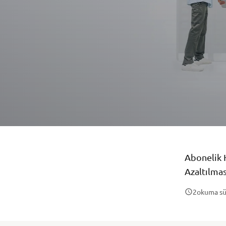
Abonelik 
Azaltılmas
2
okuma sü