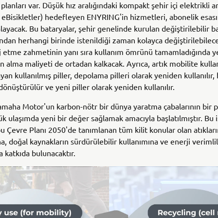
lanları var. Düşük hız aralığındaki kompakt şehir içi elektrikli ar
 eBisikletler) hedefleyen ENYRING'in hizmetleri, abonelik esas
layacak. Bu bataryalar, şehir genelinde kurulan değiştirilebilir b
ından herhangi birinde istenildiği zaman kolayca değiştirilebilec
j etme zahmetinin yanı sıra kullanım ömrünü tamamladığında ye
n alma maliyeti de ortadan kalkacak. Ayrıca, artık mobilite kulla
an kullanılmış piller, depolama pilleri olarak yeniden kullanılır,
i dönüştürülür ve yeni piller olarak yeniden kullanılır.
amaha Motor'un karbon-nötr bir dünya yaratma çabalarının bir p
ük ulaşımda yeni bir değer sağlamak amacıyla başlatılmıştır. Bu 
 Çevre Planı 2050'de tanımlanan tüm kilit konular olan atıkları
a, doğal kaynakların sürdürülebilir kullanımına ve enerji verimlil
a katkıda bulunacaktır.