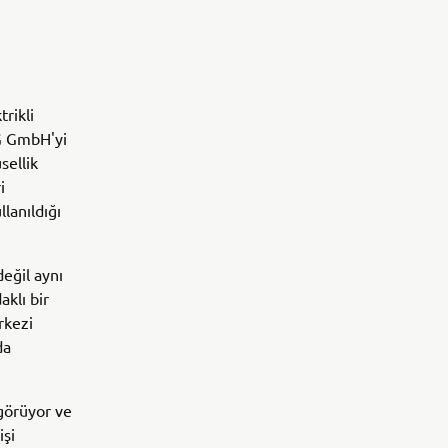
rikli
NG GmbH'yi
sellik
i
lanıldığı
eğil aynı
klı bir
rkezi
da
ngörüyor ve
işi