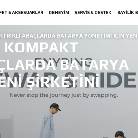
FET & AKSESUARLAR
DENEYIM
SERVIS & DESTEK
BAYİLİK 
RIKLI ARAÇLARDA BATARYA YÖNETIMI IÇIN YENI
 KOMPAKT
AÇLARDA BATARYA
ENI ŞIRKETINI