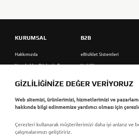
KURUMSAL
B2B
Hakkımızda
eBisiklet Sistemleri
Yamaha'dan “Haberler”
Yetkililer
Olaylar
Golf Sahaları
GIZLILIĞINIZE DEĞER VERIYORUZ
Basın
İlk müdahale ekipleri
Web sitemizi, ürünlerimizi, hizmetlerimizi ve pazarlama
Broşürler
Sürücü kursları
hakkında bilgi edinmemize yardımcı olması için çerezle
Yamaha'da Kariyer
Robotics
Yamaha Bayisi Olmak
Ortaklıklar
Çerezleri kullanarak müşterilerimizi daha iyi anlarız ve 
çalışmalarımızı geliştiririz.
İnsan Hakları Politikası
Özel Servis İçin Teknik