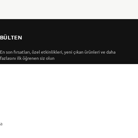
BÜLTEN
En son fırsatları, özel etkinlikleri, yeni çıkan ürünleri ve daha
fazlasını ilk öğrenen siz olun
ABONE OL
Gizlilik Politikamızı okuyarak kişisel verilerinizi nasıl
işlediğimizi öğrenebilirsiniz:
Gizlilik Politikası
ma