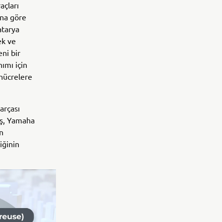
açları
ına göre
atarya
ek ve
ni bir
nımı için
 hücrelere
arçası
iş, Yamaha
n
iğinin