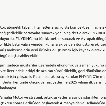
r, abonelik tabanlı hizmetler aracılığıyla kompakt şehir içi elekt
n değiştirilebilir bataryalar sunacak yeni bir şirket olarak ENYRI
duyurdu. ENYRING, bu tür hizmetler sunarak ve Avrupalı döngü
 birlikte bataryaları yeniden kullanarak ve geri dönüştürerek, ger
üş malzemelerin yeni ürünler oluşturmak için kaynak olarak kul
öngü oluşturabilecektir.
işim, sadece müşteriler üzerindeki ekonomik ve zaman yükünü d
re üzerindeki etkiyi de azaltan sürdürülebilir, geri dönüşüm oda
tmak için çalışacak. Resmi olarak bu ay kurulan ENYRING'in me
 Berlin kentinde olacak ve faaliyetlerine 2025 yılının ilk yarısın
lanlanıyor.
maha Motor ve stratejik ortak şirketler arasında işbirlikleri ö
eçtikten sonra Berlin'den başlayarak Almanya'da ve Hollanda'da 