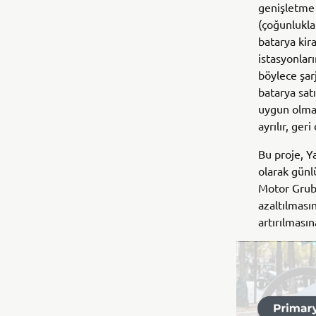
genişletme p
(çoğunlukla
batarya kira
istasyonlar
böylece şar
batarya satı
uygun olmay
ayrılır, ger
Bu proje, Y
olarak günl
Motor Grubu
azaltılmasın
artırılmasın