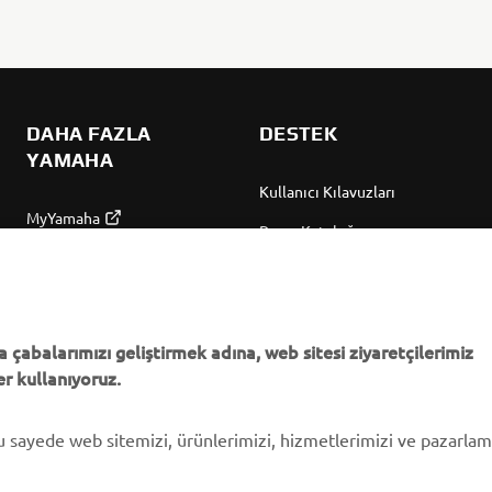
DAHA FAZLA
DESTEK
YAMAHA
Kullanıcı Kılavuzları
MyYamaha
Parça Kataloğu
Yamaha Music
Yamaha Bayisini bulun
Yamaha Racing
Yönetimi Hakkında
Yamaha Motor Global
Bilgilendirme
 çabalarımızı geliştirmek adına, web sitesi ziyaretçilerimiz
r kullanıyoruz.
Mobil Uygulamalar
bu sayede web sitemizi, ürünlerimizi, hizmetlerimizi ve pazarla