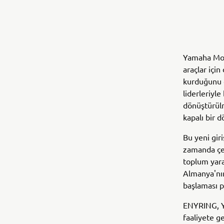
Yamaha Moto
araçlar içi
kurduğunu 
liderleriyle
dönüştürülm
kapalı bir d
Bu yeni gir
zamanda çev
toplum yara
Almanya'nın
başlaması p
ENYRING, Ya
faaliyete g