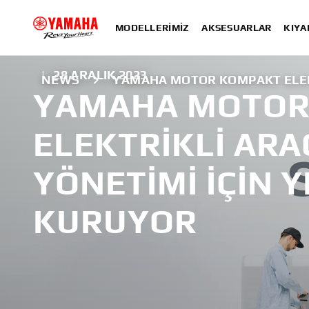
MODELLERIMIZ
AKSESUARLAR
KIYA
|
28 ARALIK 2023
NEWS
YAMAHA MOTOR KOMPAKT ELEKT
YAMAHA MOTOR
ELEKTRIKLI AR
YÖNETIMI IÇIN Y
KURUYOR