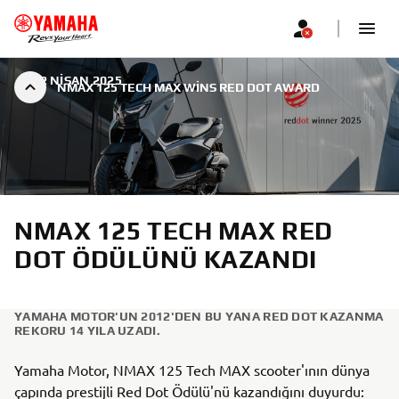
|
22 NISAN 2025
NMAX 125 TECH MAX WINS RED DOT AWARD
NMAX 125 TECH MAX RED
DOT ÖDÜLÜNÜ KAZANDI
YAMAHA MOTOR'UN 2012'DEN BU YANA RED DOT KAZANMA
REKORU 14 YILA UZADI.
Yamaha Motor, NMAX 125 Tech MAX scooter'ının dünya
çapında prestijli Red Dot Ödülü'nü kazandığını duyurdu: