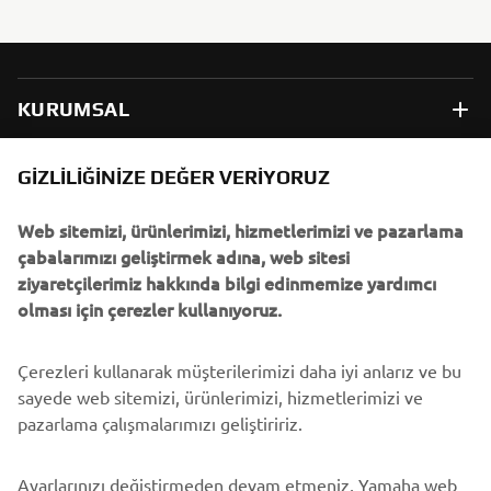
KURUMSAL
B2B
GIZLILIĞINIZE DEĞER VERIYORUZ
Web sitemizi, ürünlerimizi, hizmetlerimizi ve pazarlama
DAHA FAZLA YAMAHA
çabalarımızı geliştirmek adına, web sitesi
ziyaretçilerimiz hakkında bilgi edinmemize yardımcı
DESTEK
olması için çerezler kullanıyoruz.
Çerezleri kullanarak müşterilerimizi daha iyi anlarız ve bu
BÜLTEN
sayede web sitemizi, ürünlerimizi, hizmetlerimizi ve
En son fırsatları, özel etkinlikleri, yeni çıkan ürünleri ve daha
pazarlama çalışmalarımızı geliştiririz.
fazlasını ilk öğrenen siz olun
Ayarlarınızı değiştirmeden devam etmeniz, Yamaha web