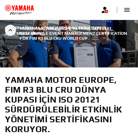
INTERNATIONAL STANDARDS ORGANISATION
|
YAMAHA MOTOR EUROPE RETAINS ISO 20121
27 TEMMUZ 2025
SUSTAINABLE EVENT MANAGEMENT CERTIFICATION
FOR FIM R3 BLU CRU WORLD CUP
YAMAHA MOTOR EUROPE,
FIM R3 BLU CRU DÜNYA
KUPASI IÇIN ISO 20121
SÜRDÜRÜLEBILIR ETKINLIK
YÖNETIMI SERTIFIKASINI
KORUYOR.