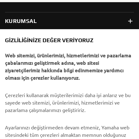
KURUMSAL
B2B
GIZLILIĞINIZE DEĞER VERIYORUZ
Web sitemizi, ürünlerimizi, hizmetlerimizi ve pazarlama
DAHA FAZLA YAMAHA
çabalarımızı geliştirmek adına, web sitesi
ziyaretçilerimiz hakkında bilgi edinmemize yardımcı
DESTEK
olması için çerezler kullanıyoruz.
Çerezleri kullanarak müşterilerimizi daha iyi anlarız ve bu
BÜLTEN
sayede web sitemizi, ürünlerimizi, hizmetlerimizi ve
En son fırsatları, özel etkinlikleri, yeni çıkan ürünleri ve daha
pazarlama çalışmalarımızı geliştiririz.
fazlasını ilk öğrenen siz olun
Ayarlarınızı değiştirmeden devam etmeniz, Yamaha web
sitesindeki tüm çerezleri almaktan memnun olduğunuz