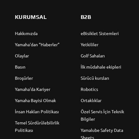
KURUMSAL
B2B
Hakkımızda
eBisiklet Sistemleri
Yamaha'dan “Haberler”
Yetkililer
Olaylar
Golf Sahaları
Basın
İlk müdahale ekipleri
Broşürler
Sürücü kursları
Yamaha'da Kariyer
Robotics
Yamaha Bayisi Olmak
Ortaklıklar
İnsan Hakları Politikası
Özel Servis İçin Teknik
Bilgiler
Temel Sürdürülebilirlik
Politikası
Yamalube Safety Data
Sheets