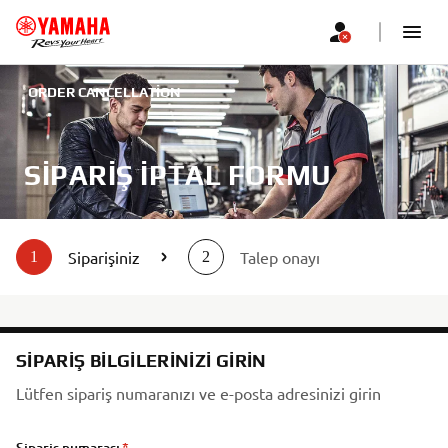
ORDER CANCELLATION
SIPARIŞ IPTAL FORMU
Siparişiniz
Talep onayı
1
2
SIPARIŞ BILGILERINIZI GIRIN
Lütfen sipariş numaranızı ve e-posta adresinizi girin
Sipariş numarası