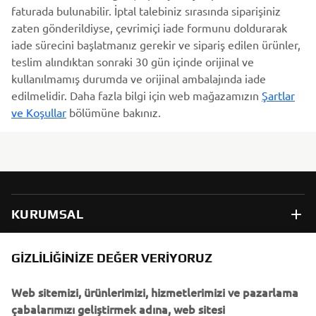
faturada bulunabilir. İptal talebiniz sırasında siparişiniz
zaten gönderildiyse, çevrimiçi iade formunu doldurarak
iade sürecini başlatmanız gerekir ve sipariş edilen ürünler,
teslim alındıktan sonraki 30 gün içinde orijinal ve
kullanılmamış durumda ve orijinal ambalajında iade
edilmelidir. Daha fazla bilgi için web mağazamızın
Şartlar
ve Koşullar
bölümüne bakınız.
KURUMSAL
B2B
GIZLILIĞINIZE DEĞER VERIYORUZ
Web sitemizi, ürünlerimizi, hizmetlerimizi ve pazarlama
DAHA FAZLA YAMAHA
çabalarımızı geliştirmek adına, web sitesi