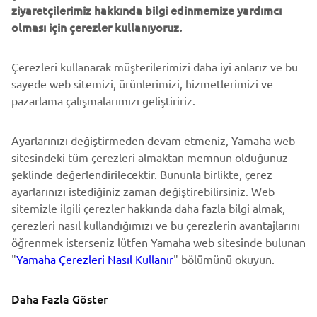
ziyaretçilerimiz hakkında bilgi edinmemize yardımcı
DESTEK
olması için çerezler kullanıyoruz.
Çerezleri kullanarak müşterilerimizi daha iyi anlarız ve bu
BÜLTEN
sayede web sitemizi, ürünlerimizi, hizmetlerimizi ve
En son fırsatları, özel etkinlikleri, yeni çıkan ürünleri ve daha
pazarlama çalışmalarımızı geliştiririz.
fazlasını ilk öğrenen siz olun
Ayarlarınızı değiştirmeden devam etmeniz, Yamaha web
sitesindeki tüm çerezleri almaktan memnun olduğunuz
şeklinde değerlendirilecektir. Bununla birlikte, çerez
ABONE OL
ayarlarınızı istediğiniz zaman değiştirebilirsiniz. Web
sitemizle ilgili çerezler hakkında daha fazla bilgi almak,
Gizlilik Politikamızı okuyarak kişisel verilerinizi nasıl işlediğimizi
çerezleri nasıl kullandığımızı ve bu çerezlerin avantajlarını
öğrenebilirsiniz:
Gizlilik Politikası
öğrenmek isterseniz lütfen Yamaha web sitesinde bulunan
"
Yamaha Çerezleri Nasıl Kullanır
" bölümünü okuyun.
Turkey (Turkish)
Daha Fazla Göster