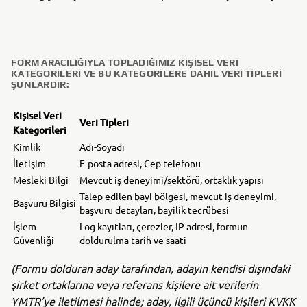
FORM ARACILIĞIYLA TOPLADIĞIMIZ KIŞISEL VERI
KATEGORILERI VE BU KATEGORILERE DÂHIL VERI TIPLERI
ŞUNLARDIR:
Kişisel Veri
Veri Tipleri
Kategorileri
Kimlik
Adı-Soyadı
İletişim
E-posta adresi, Cep telefonu
Mesleki Bilgi
Mevcut iş deneyimi/sektörü, ortaklık yapısı
Talep edilen bayi bölgesi, mevcut iş deneyimi,
Başvuru Bilgisi
başvuru detayları, bayilik tecrübesi
İşlem
Log kayıtları, çerezler, IP adresi, formun
Güvenliği
doldurulma tarih ve saati
(Formu dolduran aday tarafından, adayın kendisi dışındaki
şirket ortaklarına veya referans kişilere ait verilerin
YMTR’ye iletilmesi halinde; aday, ilgili üçüncü kişileri KVKK