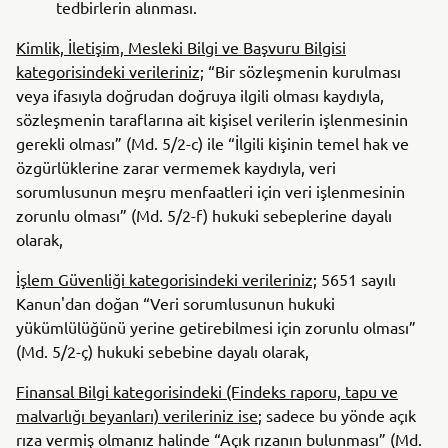
tedbirlerin alınması.
Kimlik, İletişim, Mesleki Bilgi ve Başvuru Bilgisi
kategorisindeki verileriniz;
“Bir sözleşmenin kurulması
veya ifasıyla doğrudan doğruya ilgili olması kaydıyla,
sözleşmenin taraflarına ait kişisel verilerin işlenmesinin
gerekli olması” (Md. 5/2-c) ile “İlgili kişinin temel hak ve
özgürlüklerine zarar vermemek kaydıyla, veri
sorumlusunun meşru menfaatleri için veri işlenmesinin
zorunlu olması” (Md. 5/2-f) hukuki sebeplerine dayalı
olarak,
İşlem Güvenliği kategorisindeki verileriniz;
5651 sayılı
Kanun'dan doğan “Veri sorumlusunun hukuki
yükümlülüğünü yerine getirebilmesi için zorunlu olması”
(Md. 5/2-ç) hukuki sebebine dayalı olarak,
Finansal Bilgi kategorisindeki (Findeks raporu, tapu ve
malvarlığı beyanları) verileriniz ise
; sadece bu yönde açık
rıza vermiş olmanız halinde “Açık rızanın bulunması” (Md.