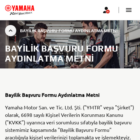
BAYILIK BAŞVURU FORMU AYDINLATMA METNI
BAYILIK BAŞVURU FORMU
AYDINLATMA METNI
Bayilik Başvuru Formu Aydınlatma Metni
Yamaha Motor San. ve Tic. Ltd. Şti. ("YMTR" veya "Şirket")
olarak, 6698 sayılı Kişisel Verilerin Korunması Kanunu
("KVKK") uyarınca veri sorumlusu sıfatıyla bayilik başvuru
sistemimiz kapsamında "Bayilik Başvuru Formu"
aracılığıyla kişisel verilerinizi toplamakta ve işlemekteyiz.