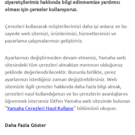
ziyaretçilerimiz hakkında bilgi edinmemize yardımcı
DESTEK
olması için çerezler kullanıyoruz.
Çerezleri kullanarak müşterilerimizi daha iyi anlarız ve bu
BÜLTEN
sayede web sitemizi, ürünlerimizi, hizmetlerimizi ve
En son fırsatları, özel etkinlikleri, yeni çıkan ürünleri ve daha
pazarlama çalışmalarımızı geliştiririz.
fazlasını ilk öğrenen siz olun
Ayarlarınızı değiştirmeden devam etmeniz, Yamaha web
sitesindeki tüm çerezleri almaktan memnun olduğunuz
şeklinde değerlendirilecektir. Bununla birlikte, çerez
ABONE OL
ayarlarınızı istediğiniz zaman değiştirebilirsiniz. Web
sitemizle ilgili çerezler hakkında daha fazla bilgi almak,
Gizlilik Politikamızı okuyarak kişisel verilerinizi nasıl işlediğimizi
çerezleri nasıl kullandığımızı ve bu çerezlerin avantajlarını
öğrenebilirsiniz:
Gizlilik Politikası
öğrenmek isterseniz lütfen Yamaha web sitesinde bulunan
"
Yamaha Çerezleri Nasıl Kullanır
" bölümünü okuyun.
Turkey (Turkish)
Daha Fazla Göster