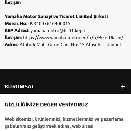
İletişim
Yamaha Motor Sanayi ve Ticaret Limited Şirketi
Mersis No:
0934047616400015
KEP Adresi:
yamahamotor@hs01.kep.tr
İletişim:
https://www.yamaha-motor.eu/tr/tr/Bize-Ulasin/
Adres:
Atatürk Mah. Girne Cad. No: 45 Ataşehir İstanbul
KURUMSAL
B2B
GIZLILIĞINIZE DEĞER VERIYORUZ
Web sitemizi, ürünlerimizi, hizmetlerimizi ve pazarlama
DAHA FAZLA YAMAHA
çabalarımızı geliştirmek adına, web sitesi