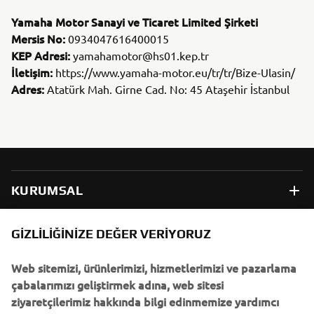
Yamaha Motor Sanayi ve Ticaret Limited Şirketi
Mersis No:
0934047616400015
KEP Adresi:
yamahamotor@hs01.kep.tr
İletişim:
https://www.yamaha-motor.eu/tr/tr/Bize-Ulasin/
Adres:
Atatürk Mah. Girne Cad. No: 45 Ataşehir İstanbul
KURUMSAL
B2B
GIZLILIĞINIZE DEĞER VERIYORUZ
Web sitemizi, ürünlerimizi, hizmetlerimizi ve pazarlama
DAHA FAZLA YAMAHA
çabalarımızı geliştirmek adına, web sitesi
ziyaretçilerimiz hakkında bilgi edinmemize yardımcı
DESTEK