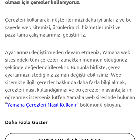
olması için çerezler kullanıyoruz.
Çerezleri kullanarak müşterilerimizi daha iyi anlarız ve bu
BÜLTEN
sayede web sitemizi, ürünlerimizi, hizmetlerimizi ve
En son fırsatları, özel etkinlikleri, yeni çıkan ürünleri ve daha
pazarlama çalışmalarımızı geliştiririz.
fazlasını ilk öğrenen siz olun
Ayarlarınızı değiştirmeden devam etmeniz, Yamaha web
sitesindeki tüm çerezleri almaktan memnun olduğunuz
şeklinde değerlendirilecektir. Bununla birlikte, çerez
ABONE OL
ayarlarınızı istediğiniz zaman değiştirebilirsiniz. Web
sitemizle ilgili çerezler hakkında daha fazla bilgi almak,
Gizlilik Politikamızı okuyarak kişisel verilerinizi nasıl işlediğimizi
çerezleri nasıl kullandığımızı ve bu çerezlerin avantajlarını
öğrenebilirsiniz:
Gizlilik Politikası
öğrenmek isterseniz lütfen Yamaha web sitesinde bulunan
"
Yamaha Çerezleri Nasıl Kullanır
" bölümünü okuyun.
Turkey (Turkish)
Daha Fazla Göster