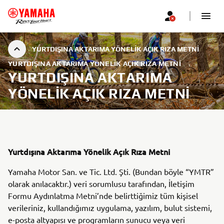
YURTDIŞINA AKTARIMA YÖNELIK AÇIK RIZA METNI
YURTDIŞINA AKTARIMA YÖNELIK AÇIK RIZA METNI
YURTDIŞINA AKTARIMA
YÖNELIK AÇIK RIZA METNI
Yurtdışına Aktarıma Yönelik Açık Rıza Metni
Yamaha Motor San. ve Tic. Ltd. Şti. (Bundan böyle “YMTR”
olarak anılacaktır.) veri sorumlusu tarafından, İletişim
Formu Aydınlatma Metni’nde belirttiğimiz tüm kişisel
verileriniz, kullandığımız uygulama, yazılım, bulut sistemi,
e-posta altyapısı ve programların sunucu veya veri