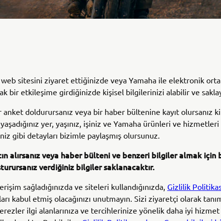
web sitesini ziyaret ettiğinizde veya Yamaha ile elektronik ort
ak bir etkileşime girdiğinizde kişisel bilgilerinizi alabilir ve saklay
r anket doldurursanız veya bir haber bültenine kayıt olursanız k
yaşadığınız yer, yaşınız, işiniz ve Yamaha ürünleri ve hizmetleri
niz gibi detayları bizimle paylaşmış olursunuz.
tın alırsanız veya haber bülteni ve benzeri bilgiler almak için
turursanız verdiğiniz bilgiler saklanacaktır.
erişim sağladığınızda ve siteleri kullandığınızda,
Gizlilik Politika
ları kabul etmiş olacağınızı unutmayın. Sizi ziyaretçi olarak tan
çerezler ilgi alanlarınıza ve tercihlerinize yönelik daha iyi hizm