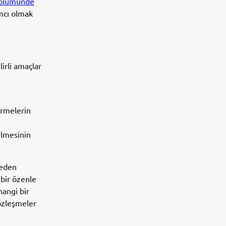
 bölümünde
ımcı olmak
irli amaçlar
irmelerin
ilmesinin
 eden
 bir özenle
hangi bir
sözleşmeler