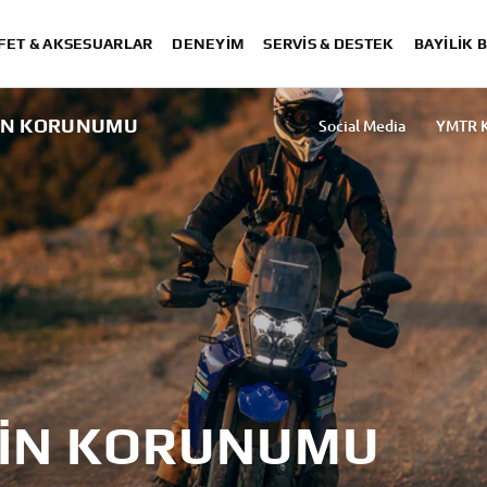
FET & AKSESUARLAR
DENEYIM
SERVIS & DESTEK
BAYİLİK 
RIN KORUNUMU
Social Media
YMTR Ka
ERIN KORUNUMU