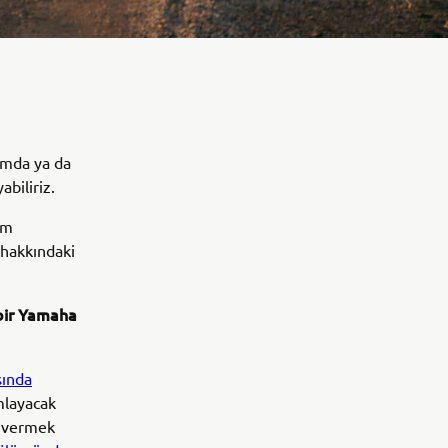
amda ya da
abiliriz.
im
 hakkındaki
 bir Yamaha
sında
ımlayacak
et vermek