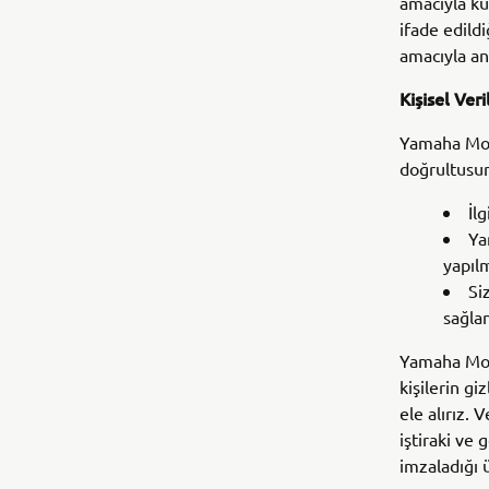
amacıyla kul
ifade edild
amacıyla ana
Kişisel Ver
Yamaha Moto
doğrultusun
İl
Ya
yapıl
Si
sağla
Yamaha Moto
kişilerin g
ele alırız.
iştiraki ve
imzaladığı ü