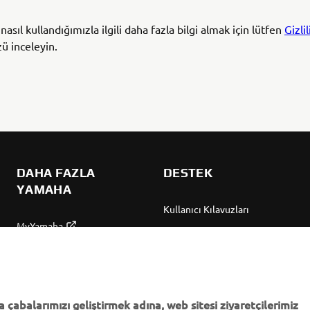
i nasıl kullandığımızla ilgili daha fazla bilgi almak için lütfen
Gizlil
 inceleyin.
DAHA FAZLA
DESTEK
YAMAHA
Kullanıcı Kılavuzları
MyYamaha
Parça Kataloğu
Yamaha Music
Yamaha Bayisini bulun
Yamaha Racing
Yönetimi Hakkında
Yamaha Motor Global
Bilgilendirme
 çabalarımızı geliştirmek adına, web sitesi ziyaretçilerimiz