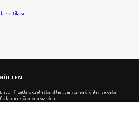
ik Politikası
BÜLTEN
En son fırsatları, özel etkinlikleri, yeni çıkan ürünleri ve daha
fazlasını ilk öğrenen siz olun
ABONE OL
Gizlilik Politikamızı okuyarak kişisel verilerinizi nasıl