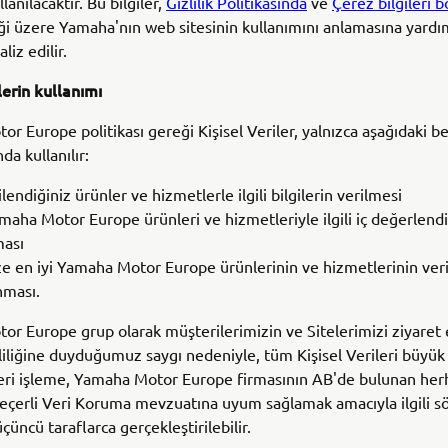
lanılacaktır. Bu bilgiler,
Gizlilik Politikasında
ve
Çerez bilgileri
iği üzere Yamaha'nın web sitesinin kullanımını anlamasına yard
liz edilir.
ilerin kullanımı
r Europe politikası gereği Kişisel Veriler, yalnızca aşağıdaki bel
da kullanılır:
gilendiğiniz ürünler ve hizmetlerle ilgili bilgilerin verilmesi
maha Motor Europe ürünleri ve hizmetleriyle ilgili iç değerlend
ması
ze en iyi Yamaha Motor Europe ürünlerinin ve hizmetlerinin ver
nması.
r Europe grup olarak müşterilerimizin ve Sitelerimizi ziyaret
izliliğine duyduğumuz saygı nedeniyle, tüm Kişisel Verileri büyük
 Veri işleme, Yamaha Motor Europe firmasının AB'de bulunan her
 geçerli Veri Koruma mevzuatına uyum sağlamak amacıyla ilgili 
çüncü taraflarca gerçekleştirilebilir.