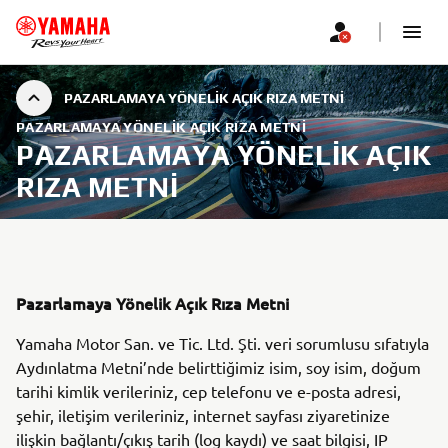
PAZARLAMAYA YÖNELIK AÇIK RIZA METNI
PAZARLAMAYA YÖNELIK AÇIK RIZA METNI
PAZARLAMAYA YÖNELIK AÇIK
RIZA METNI
Pazarlamaya Yönelik Açık Rıza Metni
Yamaha Motor San. ve Tic. Ltd. Şti. veri sorumlusu sıfatıyla
Aydınlatma Metni’nde belirttiğimiz isim, soy isim, doğum
tarihi kimlik verileriniz, cep telefonu ve e-posta adresi,
şehir, iletişim verileriniz, internet sayfası ziyaretinize
ilişkin bağlantı/çıkış tarih (log kaydı) ve saat bilgisi, IP