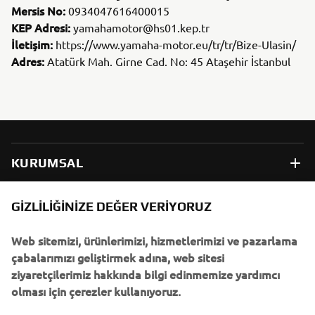
Mersis No:
0934047616400015
KEP Adresi:
yamahamotor@hs01.kep.tr
İletişim:
https://www.yamaha-motor.eu/tr/tr/Bize-Ulasin/
Adres:
Atatürk Mah. Girne Cad. No: 45 Ataşehir İstanbul
KURUMSAL
B2B
GIZLILIĞINIZE DEĞER VERIYORUZ
Web sitemizi, ürünlerimizi, hizmetlerimizi ve pazarlama
DAHA FAZLA YAMAHA
çabalarımızı geliştirmek adına, web sitesi
ziyaretçilerimiz hakkında bilgi edinmemize yardımcı
DESTEK
olması için çerezler kullanıyoruz.