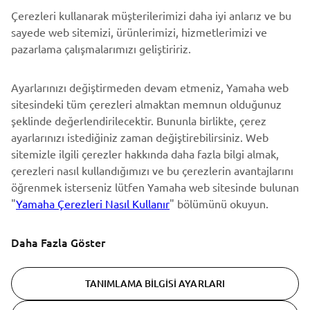
Çerezleri kullanarak müşterilerimizi daha iyi anlarız ve bu
BÜLTEN
sayede web sitemizi, ürünlerimizi, hizmetlerimizi ve
En son fırsatları, özel etkinlikleri, yeni çıkan ürünleri ve daha
pazarlama çalışmalarımızı geliştiririz.
fazlasını ilk öğrenen siz olun
Ayarlarınızı değiştirmeden devam etmeniz, Yamaha web
sitesindeki tüm çerezleri almaktan memnun olduğunuz
şeklinde değerlendirilecektir. Bununla birlikte, çerez
ABONE OL
ayarlarınızı istediğiniz zaman değiştirebilirsiniz. Web
sitemizle ilgili çerezler hakkında daha fazla bilgi almak,
Gizlilik Politikamızı okuyarak kişisel verilerinizi nasıl işlediğimizi
çerezleri nasıl kullandığımızı ve bu çerezlerin avantajlarını
öğrenebilirsiniz:
Gizlilik Politikası
öğrenmek isterseniz lütfen Yamaha web sitesinde bulunan
"
Yamaha Çerezleri Nasıl Kullanır
" bölümünü okuyun.
Turkey (Turkish)
Daha Fazla Göster
TANIMLAMA BILGISI AYARLARI
© Copyright - 2026 Yamaha Motor Europe N.V. - All Rights