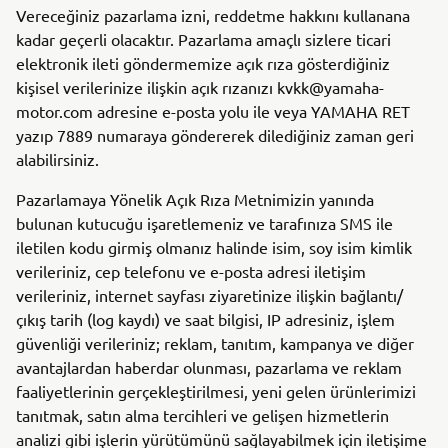
Vereceğiniz pazarlama izni, reddetme hakkını kullanana
kadar geçerli olacaktır. Pazarlama amaçlı sizlere ticari
elektronik ileti göndermemize açık rıza gösterdiğiniz
kişisel verilerinize ilişkin açık rızanızı kvkk@yamaha-
motor.com adresine e-posta yolu ile veya YAMAHA RET
yazıp 7889 numaraya göndererek dilediğiniz zaman geri
alabilirsiniz.
Pazarlamaya Yönelik Açık Rıza Metnimizin yanında
bulunan kutucuğu işaretlemeniz ve tarafınıza SMS ile
iletilen kodu girmiş olmanız halinde isim, soy isim kimlik
verileriniz, cep telefonu ve e-posta adresi iletişim
verileriniz, internet sayfası ziyaretinize ilişkin bağlantı/
çıkış tarih (log kaydı) ve saat bilgisi, IP adresiniz, işlem
güvenliği verileriniz; reklam, tanıtım, kampanya ve diğer
avantajlardan haberdar olunması, pazarlama ve reklam
faaliyetlerinin gerçekleştirilmesi, yeni gelen ürünlerimizi
tanıtmak, satın alma tercihleri ve gelişen hizmetlerin
analizi gibi işlerin yürütümünü sağlayabilmek için iletişime