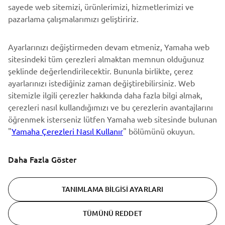
sayede web sitemizi, ürünlerimizi, hizmetlerimizi ve
En son fırsatları, özel etkinlikleri, yeni çıkan ürünleri ve daha
pazarlama çalışmalarımızı geliştiririz.
fazlasını ilk öğrenen siz olun
Ayarlarınızı değiştirmeden devam etmeniz, Yamaha web
sitesindeki tüm çerezleri almaktan memnun olduğunuz
şeklinde değerlendirilecektir. Bununla birlikte, çerez
ABONE OL
ayarlarınızı istediğiniz zaman değiştirebilirsiniz. Web
sitemizle ilgili çerezler hakkında daha fazla bilgi almak,
Gizlilik Politikamızı okuyarak kişisel verilerinizi nasıl işlediğimizi
çerezleri nasıl kullandığımızı ve bu çerezlerin avantajlarını
öğrenebilirsiniz:
Gizlilik Politikası
öğrenmek isterseniz lütfen Yamaha web sitesinde bulunan
"
Yamaha Çerezleri Nasıl Kullanır
" bölümünü okuyun.
Turkey (Turkish)
Daha Fazla Göster
TANIMLAMA BILGISI AYARLARI
© Copyright - 2026 Yamaha Motor Europe N.V. - All Rights
TÜMÜNÜ REDDET
Reserved