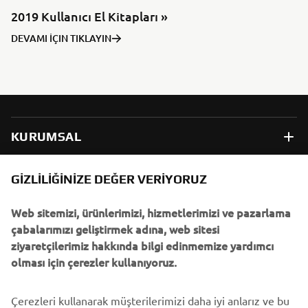
2019 Kullanıcı El Kitapları »
DEVAMI İÇIN TIKLAYIN
KURUMSAL
B2B
GIZLILIĞINIZE DEĞER VERIYORUZ
Web sitemizi, ürünlerimizi, hizmetlerimizi ve pazarlama
DAHA FAZLA YAMAHA
çabalarımızı geliştirmek adına, web sitesi
ziyaretçilerimiz hakkında bilgi edinmemize yardımcı
DESTEK
olması için çerezler kullanıyoruz.
Çerezleri kullanarak müşterilerimizi daha iyi anlarız ve bu
BÜLTEN