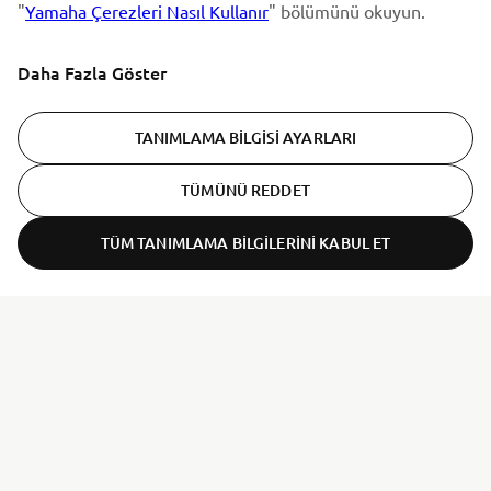
"
Yamaha Çerezleri Nasıl Kullanır
" bölümünü okuyun.
Daha Fazla Göster
TANIMLAMA BILGISI AYARLARI
TÜMÜNÜ REDDET
TÜM TANIMLAMA BILGILERINI KABUL ET
ER-LOCATOR