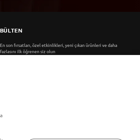
BÜLTEN
En son fırsatları, özel etkinlikleri, yeni çıkan ürünleri ve daha
fazlasını ilk öğrenen siz olun
ABONE OL
Gizlilik Politikamızı okuyarak kişisel verilerinizi nasıl
işlediğimizi öğrenebilirsiniz:
Gizlilik Politikası
ma