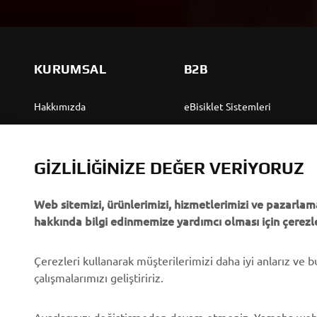
KURUMSAL
B2B
Hakkımızda
eBisiklet Sistemleri
Yamaha'dan “Haberler”
Yetkililer
Olaylar
Golf Sahaları
GIZLILIĞINIZE DEĞER VERIYORUZ
Basın
İlk müdahale ekipleri
Web sitemizi, ürünlerimizi, hizmetlerimizi ve pazarlama
Broşürler
Sürücü kursları
hakkında bilgi edinmemize yardımcı olması için çerezle
Yamaha'da Kariyer
Robotics
Yamaha Bayisi Olmak
Ortaklıklar
Çerezleri kullanarak müşterilerimizi daha iyi anlarız ve 
çalışmalarımızı geliştiririz.
İnsan Hakları Politikası
Özel Servis İçin Teknik
Bilgiler
Temel Sürdürülebilirlik