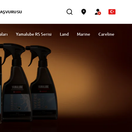
BAŞVURUSU
aları
Yamalube RS Serisi
Land
Marine
Careline