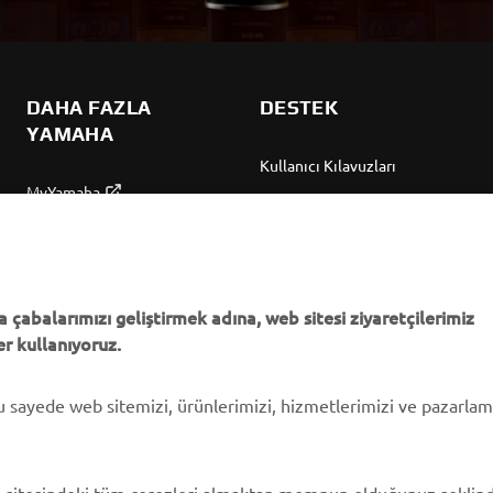
DAHA FAZLA
DESTEK
YAMAHA
Kullanıcı Kılavuzları
MyYamaha
Parça Kataloğu
Yamaha Music
Yamaha Bayisini bulun
Yamaha Racing
Yönetimi Hakkında
Yamaha Motor Global
Bilgilendirme
 çabalarımızı geliştirmek adına, web sitesi ziyaretçilerimiz
r kullanıyoruz.
Mobil Uygulamalar
bu sayede web sitemizi, ürünlerimizi, hizmetlerimizi ve pazarla