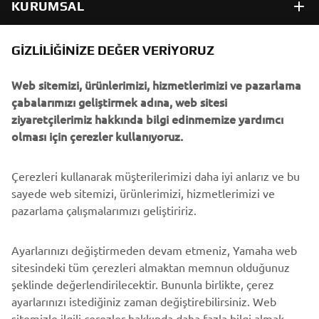
KURUMSAL
B2B
GIZLILIĞINIZE DEĞER VERIYORUZ
Web sitemizi, ürünlerimizi, hizmetlerimizi ve pazarlama
DAHA FAZLA YAMAHA
çabalarımızı geliştirmek adına, web sitesi
ziyaretçilerimiz hakkında bilgi edinmemize yardımcı
DESTEK
olması için çerezler kullanıyoruz.
Çerezleri kullanarak müşterilerimizi daha iyi anlarız ve bu
BÜLTEN
sayede web sitemizi, ürünlerimizi, hizmetlerimizi ve
En son fırsatları, özel etkinlikleri, yeni çıkan ürünleri ve daha
pazarlama çalışmalarımızı geliştiririz.
fazlasını ilk öğrenen siz olun
Ayarlarınızı değiştirmeden devam etmeniz, Yamaha web
sitesindeki tüm çerezleri almaktan memnun olduğunuz
şeklinde değerlendirilecektir. Bununla birlikte, çerez
ABONE OL
ayarlarınızı istediğiniz zaman değiştirebilirsiniz. Web
sitemizle ilgili çerezler hakkında daha fazla bilgi almak,