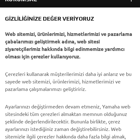
B2B
GIZLILIĞINIZE DEĞER VERIYORUZ
Web sitemizi, ürünlerimizi, hizmetlerimizi ve pazarlama
DAHA FAZLA YAMAHA
çabalarımızı geliştirmek adına, web sitesi
ziyaretçilerimiz hakkında bilgi edinmemize yardımcı
DESTEK
olması için çerezler kullanıyoruz.
Çerezleri kullanarak müşterilerimizi daha iyi anlarız ve bu
BÜLTEN
sayede web sitemizi, ürünlerimizi, hizmetlerimizi ve
En son fırsatları, özel etkinlikleri, yeni çıkan ürünleri ve daha
pazarlama çalışmalarımızı geliştiririz.
fazlasını ilk öğrenen siz olun
Ayarlarınızı değiştirmeden devam etmeniz, Yamaha web
sitesindeki tüm çerezleri almaktan memnun olduğunuz
şeklinde değerlendirilecektir. Bununla birlikte, çerez
ABONE OL
ayarlarınızı istediğiniz zaman değiştirebilirsiniz. Web
sitemizle ilgili çerezler hakkında daha fazla bilgi almak,