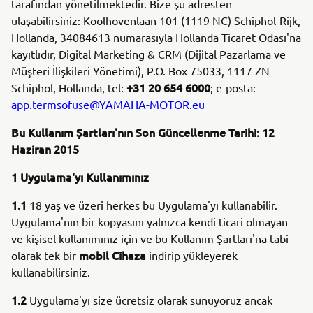
tarafından yönetilmektedir. Bize şu adresten
ulaşabilirsiniz: Koolhovenlaan 101 (1119 NC) Schiphol-Rijk,
Hollanda, 34084613 numarasıyla Hollanda Ticaret Odası'na
kayıtlıdır, Digital Marketing & CRM (Dijital Pazarlama ve
Müşteri İlişkileri Yönetimi), P.O. Box 75033, 1117 ZN
+31 20 654 6000
Schiphol, Hollanda, tel:
; e-posta:
app.termsofuse@YAMAHA-MOTOR.eu
Bu Kullanım Şartları'nın Son Güncellenme Tarihi: 12
Haziran 2015
1 Uygulama'yı Kullanımınız
1.1
18 yaş ve üzeri herkes bu Uygulama'yı kullanabilir.
Uygulama'nın bir kopyasını yalnızca kendi ticari olmayan
ve kişisel kullanımınız için ve bu Kullanım Şartları'na tabi
mobil Cihaza
olarak tek bir
indirip yükleyerek
kullanabilirsiniz.
1.2
Uygulama'yı size ücretsiz olarak sunuyoruz ancak