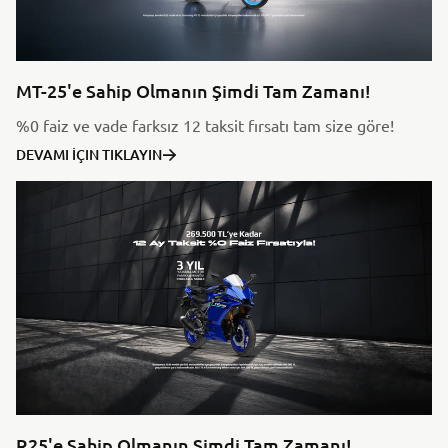
MT-25'e Sahip Olmanın Şimdi Tam Zamanı!
%0 faiz ve vade farksız 12 taksit fırsatı tam size göre!
DEVAMI İÇIN TIKLAYIN
R25'e Sahip Olmanın Şimdi Tam Zamanı!