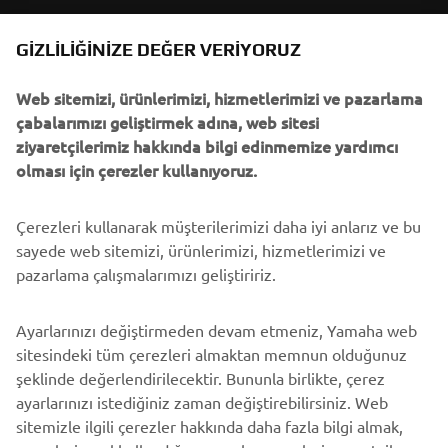
B2B
GIZLILIĞINIZE DEĞER VERIYORUZ
Web sitemizi, ürünlerimizi, hizmetlerimizi ve pazarlama
DAHA FAZLA YAMAHA
çabalarımızı geliştirmek adına, web sitesi
ziyaretçilerimiz hakkında bilgi edinmemize yardımcı
DESTEK
olması için çerezler kullanıyoruz.
Çerezleri kullanarak müşterilerimizi daha iyi anlarız ve bu
BÜLTEN
sayede web sitemizi, ürünlerimizi, hizmetlerimizi ve
En son fırsatları, özel etkinlikleri, yeni çıkan ürünleri ve daha
pazarlama çalışmalarımızı geliştiririz.
fazlasını ilk öğrenen siz olun
Ayarlarınızı değiştirmeden devam etmeniz, Yamaha web
sitesindeki tüm çerezleri almaktan memnun olduğunuz
şeklinde değerlendirilecektir. Bununla birlikte, çerez
ABONE OL
ayarlarınızı istediğiniz zaman değiştirebilirsiniz. Web
sitemizle ilgili çerezler hakkında daha fazla bilgi almak,
Gizlilik Politikamızı okuyarak kişisel verilerinizi nasıl işlediğimizi