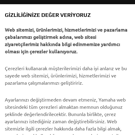
B2B
GIZLILIĞINIZE DEĞER VERIYORUZ
Web sitemizi, ürünlerimizi, hizmetlerimizi ve pazarlama
DAHA FAZLA YAMAHA
çabalarımızı geliştirmek adına, web sitesi
ziyaretçilerimiz hakkında bilgi edinmemize yardımcı
DESTEK
olması için çerezler kullanıyoruz.
Çerezleri kullanarak müşterilerimizi daha iyi anlarız ve bu
BÜLTEN
sayede web sitemizi, ürünlerimizi, hizmetlerimizi ve
En son fırsatları, özel etkinlikleri, yeni çıkan ürünleri ve daha
pazarlama çalışmalarımızı geliştiririz.
fazlasını ilk öğrenen siz olun
Ayarlarınızı değiştirmeden devam etmeniz, Yamaha web
sitesindeki tüm çerezleri almaktan memnun olduğunuz
şeklinde değerlendirilecektir. Bununla birlikte, çerez
ABONE OL
ayarlarınızı istediğiniz zaman değiştirebilirsiniz. Web
sitemizle ilgili çerezler hakkında daha fazla bilgi almak,
Gizlilik Politikamızı okuyarak kişisel verilerinizi nasıl işlediğimizi