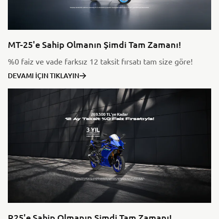
MT-25'e Sahip Olmanın Şimdi Tam Zamanı!
%0 faiz ve vade farksız 12 taksit fırsatı tam size göre!
DEVAMI İÇIN TIKLAYIN
R25'e Sahip Olmanın Şimdi Tam Zamanı!