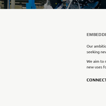
EMBEDDI
Our ambitio
seeking new
We aim to r
new uses fo
CONNEC