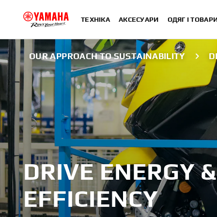
ТЕХНІКА
АКСЕСУАРИ
ОДЯГ І ТОВАР
OUR APPROACH TO SUSTAINABILITY
D
DRIVE ENERGY &
EFFICIENCY