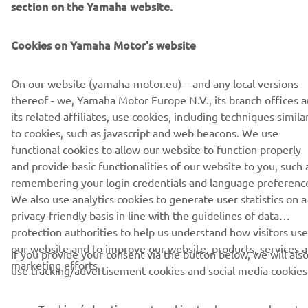
section on the Yamaha website.
Завантаження
Download Terms & Conditions
(146KB)
Cookies on Yamaha Motor's website
On our website (yamaha-motor.eu) – and any local versions
thereof - we, Yamaha Motor Europe N.V., its branch offices 
its related affiliates, use cookies, including techniques simila
to cookies, such as javascript and web beacons. We use
CORPORATE
functional cookies to allow our website to function properly
and provide basic functionalities of our website to you, such 
remembering your login credentials and language preferenc
FOR BUSINESS
We also use analytics cookies to generate user statistics on a
privacy-friendly basis in line with the guidelines of data
MORE YAMAHA
protection authorities to help us understand how visitors use
our website and to improve our website, products, services 
If you provide your consent via the button below, we will als
SUPPORT
marketing efforts.
use tracking/advertisement cookies and social media cookies