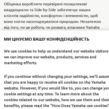
Обіцянка виробляти перевірені позашляхові
квадроцикли та Side-by-Side забезпечує наших
клієнтів надійністю, комфортом і впевненістю, щоб
вони могли насолоджуватися природою. Незалежно
від того, чи це робота, чи розвага, власники Yamaha
можуть бути впевнені, що їхній транспорт не лише
доставить їх куди потрібно, а й поверне назад. З новою
МИ ЦІНУЄМО ВАШУ КОНФІДЕНЦІЙНІСТЬ
10-річною гарантією на ремінь Yamaha закріплює свою
заслужену репутацію за високу довговічність і
We use cookies to help us understand our website visitors
надійність, ще більше відрізняючись від конкурентів.
we can improve our website, products, services and
marketing efforts.
Детальні умови дивіться в положеннях та умовах
гарантії Yamaha на ремінь терміном 10 років.
If you continue without changing your settings, we'll assu
that you are happy to receive all cookies on the Yamaha
ПОЗАШЛЯХОВІ ТРАНСПОРТНІ ЗАСОБИ
website. However, If you would like to, you can change yo
cookie settings at any time. To learn more about the
cookies related to our website, how we use them and thei
benefits, please read the "How Does Yamaha use cookies