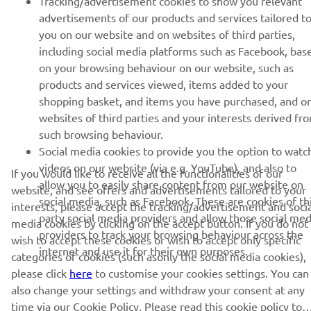
Tracking/advertisement cookies to show you relevant
ІНФОРМАЦІЙНИЙ БЮЛЕТЕНЬ
advertisements of our products and services tailored t
Дізнавайтесь першими про останні пропозиції, спеціальні
you on our website and on websites of third parties,
події, оновлення та багато іншого
including social media platforms such as Facebook, bas
on your browsing behaviour on our website, such as
products and services viewed, items added to your
shopping basket, and items you have purchased, and o
ПІДПИШІТЬСЯ
websites of third parties and your interests derived fr
such browsing behaviour.
Social media cookies to provide you the option to watc
Ознайомтеся з нашою Політикою конфіденційності, щоб
videos on our website (via e.g. YouTube), and also to
дізнатися, як ми обробляємо ваші персональні дані:
Політика
If you would like to receive all the functionalities of our
конфіденційності
allow you to easily share content from our website on
website, and see offers and advertisements tailored to your
social media, such as Facebook. These are cookies of th
interests, please accept the tracking/advertisement and socia
party social media providers and allow those social med
Ukraine (Ukrainian)
media cookies by clicking on the accept button. If you do not
providers to track your browsing behaviour across the
wish to accept these cookies or wish to accept only specific
internet and use it for their own purposes.
categories of cookies (such asonly the social media cookies),
please click
here
to customise your cookies settings. You can
also change your settings and withdraw your consent at any
time via our Cookie Policy. Please read this cookie policy to
© Copyright - 2026 Yamaha Motor Europe N.V. - All Rights