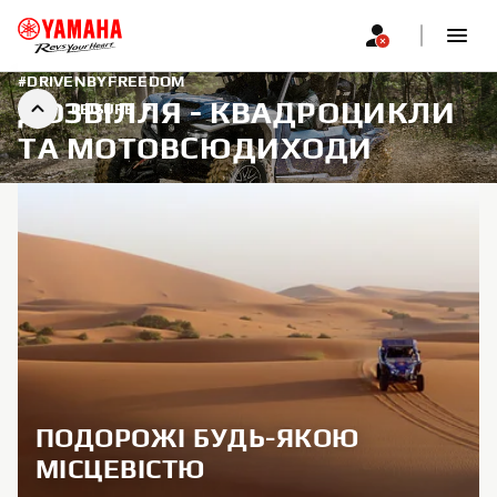
#DRIVENBYFREEDOM
ДОЗВІЛЛЯ - КВАДРОЦИКЛИ
LEISURE
ТА МОТОВСЮДИХОДИ
ПОДОРОЖІ БУДЬ-ЯКОЮ
МІСЦЕВІСТЮ