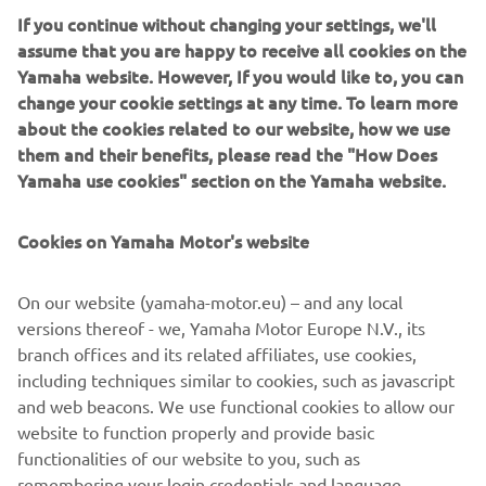
If you continue without changing your settings, we'll
У кожній моделі італійський стиль поєднується з
assume that you are happy to receive all cookies on the
надійними експлуатаційними характеристиками, тому
Yamaha website. However, If you would like to, you can
ці судна чудово підходять для круїзів,
change your cookie settings at any time. To learn more
дайвінгу або виконання важких професійних завдань.
about the cookies related to our website, how we use
Верф Capelli використовує дослідження, розробки й
them and their benefits, please read the "How Does
найсучасніші
Yamaha use cookies" section on the Yamaha website.
технології, щоб невпинно розвиватися та дарувати ще
кращі враження любителям мореплавства
по всьому світу.
Cookies on Yamaha Motor's website
On our website (yamaha-motor.eu) – and any local
versions thereof - we, Yamaha Motor Europe N.V., its
branch offices and its related affiliates, use cookies,
1
/
13
including techniques similar to cookies, such as javascript
and web beacons. We use functional cookies to allow our
website to function properly and provide basic
ОФІЦІЙНИЙ ВЕБСАЙТ CAPELLI
functionalities of our website to you, such as
remembering your login credentials and language