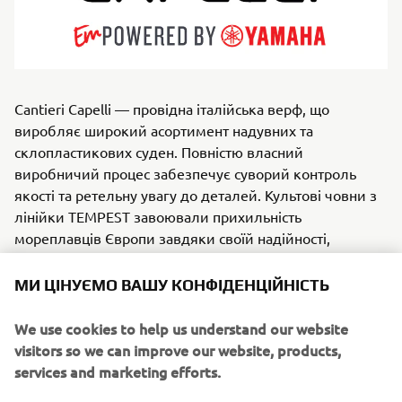
Cantieri Capelli — провідна італійська верф, що
виробляє широкий асортимент надувних та
склопластикових суден. Повністю власний
виробничий процес забезпечує суворий контроль
якості та ретельну увагу до деталей. Культові човни з
лінійки TEMPEST завоювали прихильність
мореплавців Європи завдяки своїй надійності,
простому керуванню й універсальності. Цей бренд має
МИ ЦІНУЄМО ВАШУ КОНФІДЕНЦІЙНІСТЬ
широку цільову аудиторію, а його асортимент містить
найрізноманітніші рішення — від човнів для сімейних
We use cookies to help us understand our website
прогулянок до суден для професіоналів, від
visitors so we can improve our website, products,
компактних баркасів до потужних човнів із жорстким
services and marketing efforts.
корпусом.