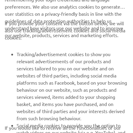
preferences. We also use analytics cookies to generate
user statistics on a privacy-friendly basis in line with the
guidelines of data protection authorities to help us
If you provide your consent via the button below, we will
CORPORATE
understand how visitors use our website and to improve
also use tracking/advertisement cookies and social media
our website, products, services and marketing efforts.
cookies:
FOR BUSINESS
Tracking/advertisement cookies to show you
MORE YAMAHA
relevant advertisements of our products and
services tailored to you on our website and on
websites of third parties, including social media
SUPPORT
platforms such as Facebook, based on your browsing
behaviour on our website, such as products and
services viewed, items added to your shopping
ІНФОРМАЦІЙНИЙ БЮЛЕТЕНЬ
basket, and items you have purchased, and on
websites of third parties and your interests derived
Дізнавайтесь першими про останні пропозиції, спеціальні
події, оновлення та багато іншого
from such browsing behaviour.
Social media cookies to provide you the option to
If you would like to receive all the functionalities of our
watch videos on our website (via e.g. YouTube), and