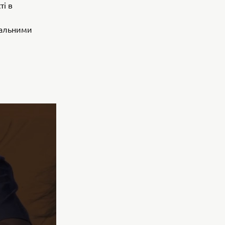
ті в
сальними