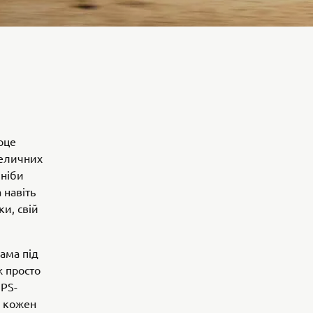
рце
величних
 ніби
 навіть
и, свій
ама під
ж просто
GPS-
— кожен