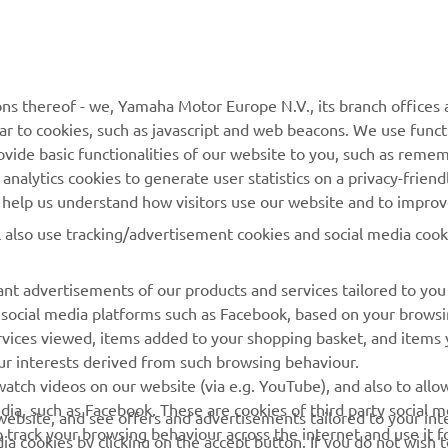
MORE YAMAHA
SUPPORT
ns thereof - we, Yamaha Motor Europe N.V., its branch offices a
ilar to cookies, such as javascript and web beacons. We use funct
MyYamaha
Parts Catalogue
ovide basic functionalities of our website to you, such as reme
nalytics cookies to generate user statistics on a privacy-friendl
Yamaha Music
Book Maintenance
to help us understand how visitors use our website and to impro
Yamaha Racing
Dealer locator
l also use tracking/advertisement cookies and social media cook
Yamaha Motor Global
Management of Waste
Batteries
Mobile Apps
nt advertisements of our products and services tailored to you
g social media platforms such as Facebook, based on your brows
rvices viewed, items added to your shopping basket, and items
ur interests derived from such browsing behaviour.
atch videos on our website (via e.g. YouTube), and also to allo
dia, such as Facebook. These are cookies of third party social m
r website, and see offers and advertisements tailored to your int
o track your browsing behaviour across the internet and use it f
a cookies by clicking on the accept button. If you do not wish 