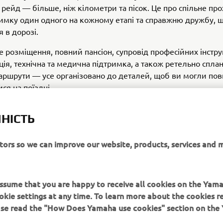
рейд — більше, ніж кілометри та пісок. Це про спільне п
имку один одного на кожному етапі та справжню дружбу, 
 в дорозі.
 розміщення, повний пансіон, супровід професійних інстру
ція, технічна та медична підтримка, а також ретельно спла
аршрути — усе організовано до деталей, щоб ви могли пов
ся на поїздці.
ля. Одна Yamaha. Одна історія, яку ви пам’ятатимете наза
НІСТЬ
itors so we can improve our website, products, services and 
ДІЗНАЙТЕСЯ БІЛЬШЕ
 assume that you are happy to receive all cookies on the Yam
okie settings at any time. To learn more about the cookies r
ease read the "How Does Yamaha use cookies" section on th