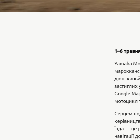
1–6 травн
Yamaha Mot
мароккансь
дюн, каньй
застиглих 
Google Map
мотоцикл т
Серцем под
керівництв
їзда — це 
навігації 