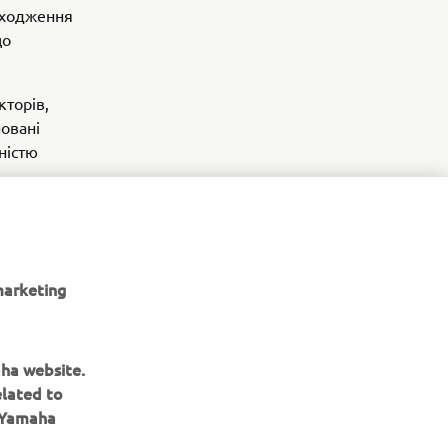
роходження
що
кторів,
новані
ністю
вжди.
marketing
aha website.
elated to
e Yamaha