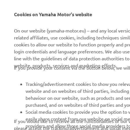
Cookies on Yamaha Motor's website
CORPORATE
FOR BUSINESS
On our website (yamaha-motor.eu) – and any local versio
related affiliates, use cookies, including techniques sim
About us
eBike systems
cookies to allow our website to function properly and pr
login credentials and language preferences. We also use a
News
Authorities
line with the guidelines of data protection authorities 
Events
Golfcourses
website, products, services and marketing efforts.
If you provide your consent via the button below, we wil
Press
First responders
Brochures
Driving schools
Tracking/advertisement cookies to show you releva
website and on websites of third parties, includin
Working at Yamaha
Robotics
behaviour on our website, such as products and se
Become a Dealer
Partnerships
purchased, and on websites of third parties and yo
Social media cookies to provide you the option to w
Human Rights Policy
Technical information for
easily share content from our website on social me
If you would like to receive all the functionalities of ou
independent dealers
Sustainability Basic Policy
providers and allow those social media providers t
please accept the tracking/advertisement and social medi