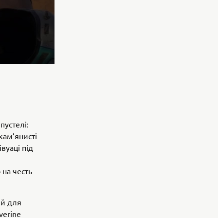
пустелі:
кам’янисті
вуаці під
 на честь
ий для
verine