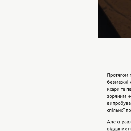
Протягом п
безмежні к
ксари та п
зоряним не
випробуван
спільної п
Але справж
відданих п