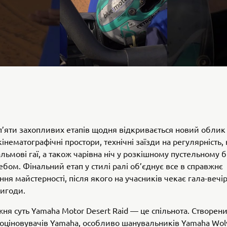
’яти захопливих етапів щодня відкривається новий облик 
інематографічні простори, технічні заїзди на регулярність, 
альмові гаї, а також чарівна ніч у розкішному пустельному бі
бом. Фінальний етап у стилі ралі об’єднує все в справжнє
ня майстерності, після якого на учасників чекає гала-вечір
ригоди.
ня суть Yamaha Motor Desert Raid — це спільнота. Створен
оціновувачів Yamaha, особливо шанувальників Yamaha Wol