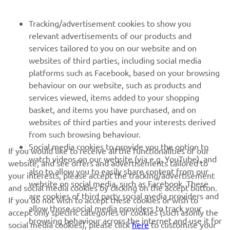
FOR BUSINESS
Tracking/advertisement cookies to show you
MORE YAMAHA
relevant advertisements of our products and
services tailored to you on our website and on
websites of third parties, including social media
SUPPORT
platforms such as Facebook, based on your browsing
behaviour on our website, such as products and
services viewed, items added to your shopping
ІНФОРМАЦІЙНИЙ БЮЛЕТЕНЬ
basket, and items you have purchased, and on
websites of third parties and your interests derived
Дізнавайтесь першими про останні пропозиції, спеціальні
події, оновлення та багато іншого
from such browsing behaviour.
Social media cookies to provide you the option to
If you would like to receive all the functionalities of our
watch videos on our website (via e.g. YouTube), and
website, and see offers and advertisements tailored to
also to allow you to easily share content from our
your interests, please accept the tracking/advertisement
ПІДПИШІТЬСЯ
website on social media, such as Facebook. These
and social media cookies by clicking on the accept button.
are cookies of third party social media providers and
If you do not wish to accept these cookies or wish to
allow those social media providers to track your
accept only specific categories of cookies (such asonly the
Ознайомтеся з нашою Політикою конфіденційності, щоб
browsing behaviour across the internet and use it for
дізнатися, як ми обробляємо ваші персональні дані:
Політика
social media cookies), please click
here
to customise your