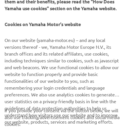
them and their benefits, please read the "How Does
Yamaha use cookies" section on the Yamaha website.
Cookies on Yamaha Motor's website
ЗНАЙТИ ДИЛЕРА
On our website (yamaha-motor.eu) – and any local
versions thereof - we, Yamaha Motor Europe N.V., its
branch offices and its related affiliates, use cookies,
including techniques similar to cookies, such as javascript
and web beacons. We use functional cookies to allow our
website to function properly and provide basic
functionalities of our website to you, such as
remembering your login credentials and language
preferences. We also use analytics cookies to generate
user statistics on a privacy-friendly basis in line with the
guidelines of data protection authorities to help us
If you provide your consent via the button below, we will
CORPORATE
understand how visitors use our website and to improve
also use tracking/advertisement cookies and social media
our website, products, services and marketing efforts.
cookies: