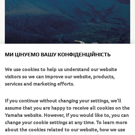
МИ ЦІНУЄМО ВАШУ КОНФІДЕНЦІЙНІСТЬ
ПРО НАС
We use cookies to help us understand our website
Хочете мчати ще швидше, відчути справжню
visitors so we can improve our website, products,
пристрасть до їзди чи знайти розумне рішення
services and marketing efforts.
для щоденних поїздок? Наші продукти та сервіси
створені, щоб дарувати вам справжнє
If you continue without changing your settings, we'll
задоволення — те, що ми в Yamaha називаємо
assume that you are happy to receive all cookies on the
Кандо.
Yamaha website. However, If you would like to, you can
change your cookie settings at any time. To learn more
ДІЗНАЙСЯ БІЛЬШЕ ПРО НАС
about the cookies related to our website, how we use