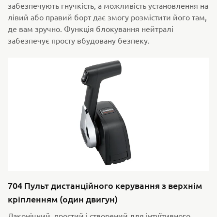
забезпечують гнучкість, а можливість установлення на
лівий або правий борт дає змогу розмістити його там,
де вам зручно. Функція блокування нейтралі
забезпечує просту вбудовану безпеку.
704 Пульт дистанційного керування з верхнім
кріпленням (один двигун)
Лаконічний, простий і створений для інтуїтивного