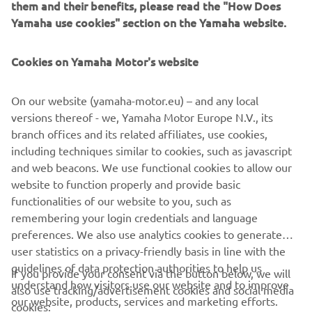
them and their benefits, please read the "How Does
Спроєктований для встановлення ліворуч або
Yamaha use cookies" section on the Yamaha website.
праворуч, цей пульт не заважає під рукою та чітко
виконує ваші команди. Прихований монтаж механізму
Cookies on Yamaha Motor's website
забезпечує охайний вигляд консолі без жодних
компромісів у керуванні, а функція блокування
нейтралі додає простого й надійного спокою завдяки
On our website (yamaha-motor.eu) – and any local
вбудованому захисту. Розумне рішення, що
versions thereof - we, Yamaha Motor Europe N.V., its
заощаджує простір та ідеально підходить для
branch offices and its related affiliates, use cookies,
компактної панелі керування.
including techniques similar to cookies, such as javascript
and web beacons. We use functional cookies to allow our
website to function properly and provide basic
ЗНАЙДІТЬ НАЙБЛИЖЧОГО ДИЛЕРА
functionalities of our website to you, such as
remembering your login credentials and language
preferences. We also use analytics cookies to generate
user statistics on a privacy-friendly basis in line with the
guidelines of data protection authorities to help us
If you provide your consent via the button below, we will
CORPORATE
understand how visitors use our website and to improve
also use tracking/advertisement cookies and social media
our website, products, services and marketing efforts.
cookies: