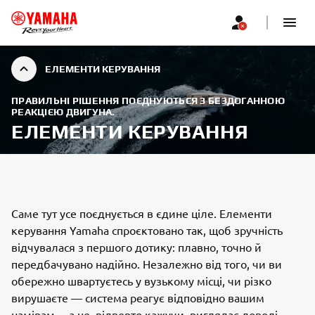
ЕЛЕМЕНТИ КЕРУВАННЯ
ПРАВИЛЬНІ РІШЕННЯ ПОЄДНУЮТЬСЯ З БЕЗДОГАННОЮ
РЕАКЦІЄЮ ДВИГУНА.
ЕЛЕМЕНТИ КЕРУВАННЯ
Саме тут усе поєднується в єдине ціле. Елементи
керування Yamaha спроєктовано так, щоб зручність
відчувалася з першого дотику: плавно, точно й
передбачувано надійно. Незалежно від того, чи ви
обережно швартуєтесь у вузькому місці, чи різко
вирушаєте — система реагує відповідно вашим
намірам… а це, відверто кажучи, виглядає доволі