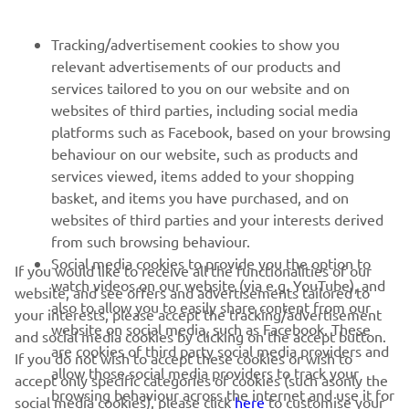
FOR BUSINESS
Tracking/advertisement cookies to show you
MORE YAMAHA
relevant advertisements of our products and
services tailored to you on our website and on
websites of third parties, including social media
SUPPORT
platforms such as Facebook, based on your browsing
behaviour on our website, such as products and
services viewed, items added to your shopping
ІНФОРМАЦІЙНИЙ БЮЛЕТЕНЬ
basket, and items you have purchased, and on
websites of third parties and your interests derived
Дізнавайтесь першими про останні пропозиції, спеціальні
події, оновлення та багато іншого
from such browsing behaviour.
Social media cookies to provide you the option to
If you would like to receive all the functionalities of our
watch videos on our website (via e.g. YouTube), and
website, and see offers and advertisements tailored to
also to allow you to easily share content from our
your interests, please accept the tracking/advertisement
website on social media, such as Facebook. These
ПІДПИШІТЬСЯ
and social media cookies by clicking on the accept button.
are cookies of third party social media providers and
If you do not wish to accept these cookies or wish to
allow those social media providers to track your
accept only specific categories of cookies (such asonly the
Ознайомтеся з нашою Політикою конфіденційності, щоб
browsing behaviour across the internet and use it for
дізнатися, як ми обробляємо ваші персональні дані:
Політика
social media cookies), please click
here
to customise your