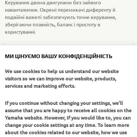
Керування двома двигунами без зайвого
навантаження. Окремі перемикачі диференту й
подвійні важелі забезпечують точне керування,
зберігаючи плавність, баланс і простоту в
користуванні.
МИ ЦІНУЄМО ВАШУ КОНФІДЕНЦІЙНІСТЬ
We use cookies to help us understand our website
visitors so we can improve our website, products,
services and marketing efforts.
If you continue without changing your settings, we'll
assume that you are happy to receive all cookies on the
Yamaha website. However, If you would like to, you can
6X3 Пульт дистанційного керування з
change your cookie settings at any time. To learn more
прихованим боковим установленням
about the cookies related to our website, how we use