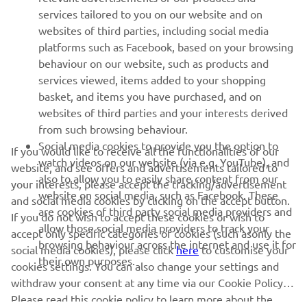
services tailored to you on our website and on
websites of third parties, including social media
SUPPORT
platforms such as Facebook, based on your browsing
behaviour on our website, such as products and
services viewed, items added to your shopping
ІНФОРМАЦІЙНИЙ БЮЛЕТЕНЬ
basket, and items you have purchased, and on
websites of third parties and your interests derived
Дізнавайтесь першими про останні пропозиції, спеціальні
події, оновлення та багато іншого
from such browsing behaviour.
Social media cookies to provide you the option to
If you would like to receive all the functionalities of our
watch videos on our website (via e.g. YouTube), and
website, and see offers and advertisements tailored to
also to allow you to easily share content from our
your interests, please accept the tracking/advertisement
website on social media, such as Facebook. These
ПІДПИШІТЬСЯ
and social media cookies by clicking on the accept button.
are cookies of third party social media providers and
If you do not wish to accept these cookies or wish to
allow those social media providers to track your
accept only specific categories of cookies (such asonly the
Ознайомтеся з нашою Політикою конфіденційності, щоб
browsing behaviour across the internet and use it for
дізнатися, як ми обробляємо ваші персональні дані:
Політика
social media cookies), please click
here
to customise your
their own purposes.
конфіденційності
cookies settings. You can also change your settings and
withdraw your consent at any time via our Cookie Policy.
Please read this cookie policy to learn more about the
Ukraine (Ukrainian)