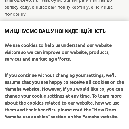
запасу ходу, він дає вам повну картину, а не лише
половину.
МИ ЦІНУЄМО ВАШУ КОНФІДЕНЦІЙНІСТЬ
We use cookies to help us understand our website
visitors so we can improve our website, products,
services and marketing efforts.
If you continue without changing your settings, we'll
assume that you are happy to receive all cookies on the
Yamaha website. However, If you would like to, you can
change your cookie settings at any time. To learn more
Цифровий тахометр 6VM
about the cookies related to our website, how we use
them and their benefits, please read the "How Does
Доступ до всієї статистики, яка потрібна досвідченому
Yamaha use cookies" section on the Yamaha website.
капітану: цифровий тахометр 6VM виводить ключову
інформацію про двигун на передній план. Оберти,