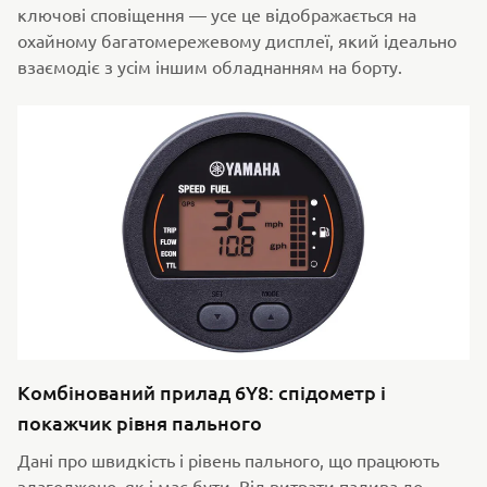
ключові сповіщення — усе це відображається на
охайному багатомережевому дисплеї, який ідеально
взаємодіє з усім іншим обладнанням на борту.
Комбінований прилад 6Y8: спідометр і
покажчик рівня пального
Дані про швидкість і рівень пального, що працюють
злагоджено, як і має бути. Від витрати палива до