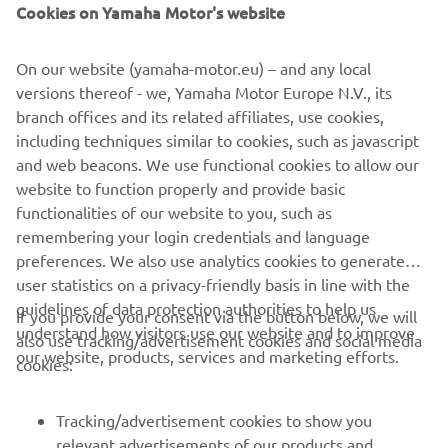
диферент, пальне, напруга й сповіщення — усе
Cookies on Yamaha Motor's website
подається в чіткому та зрозумілому форматі. Дані
оновлюються в реальному часі, тож вам ніколи не
On our website (yamaha-motor.eu) – and any local
доведеться гадати, що відбувається під кожухом.
versions thereof - we, Yamaha Motor Europe N.V., its
branch offices and its related affiliates, use cookies,
including techniques similar to cookies, such as javascript
and web beacons. We use functional cookies to allow our
website to function properly and provide basic
ЗНАЙДІТЬ НАЙБЛИЖЧОГО ДИЛЕРА
functionalities of our website to you, such as
remembering your login credentials and language
preferences. We also use analytics cookies to generate
user statistics on a privacy-friendly basis in line with the
guidelines of data protection authorities to help us
If you provide your consent via the button below, we will
CORPORATE
understand how visitors use our website and to improve
also use tracking/advertisement cookies and social media
our website, products, services and marketing efforts.
cookies:
FOR BUSINESS
Tracking/advertisement cookies to show you
MORE YAMAHA
relevant advertisements of our products and