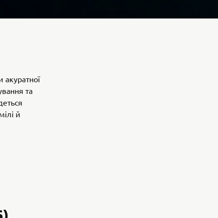
и акуратної
ування та
деться
мілі й
)