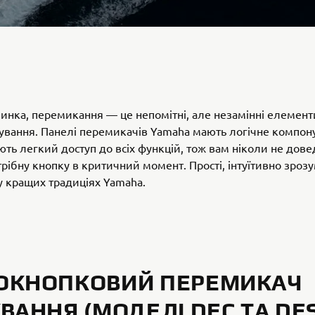
пинка, перемикання — це непомітні, але незамінні елемент
ування. Панелі перемикачів Yamaha мають логічне компон
ть легкий доступ до всіх функцій, тож вам ніколи не дове
рібну кнопку в критичний момент. Прості, інтуїтивно зрозу
у кращих традиціях Yamaha.
ОКНОПКОВИЙ ПЕРЕМИКАЧ
ВАННЯ (МОДЕЛІ DEC ТА DES