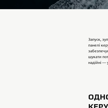
Запуск, зу
панелі кер
забезпечую
шукати пот
надійні — 
ОДН
КЕРУ