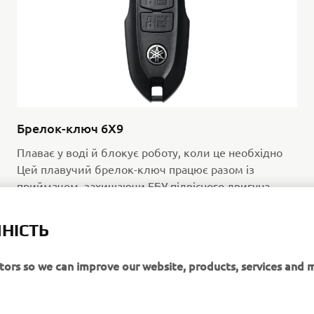
Брелок-ключ 6X9
Плаває у воді й блокує роботу, коли це необхідно
Цей плавучий брелок-ключ працює разом із
приймачем, захищаючи ЕБУ підвісного двигуна,
щоб запустити його міг лише власник.
НІСТЬ
itors so we can improve our website, products, services and 