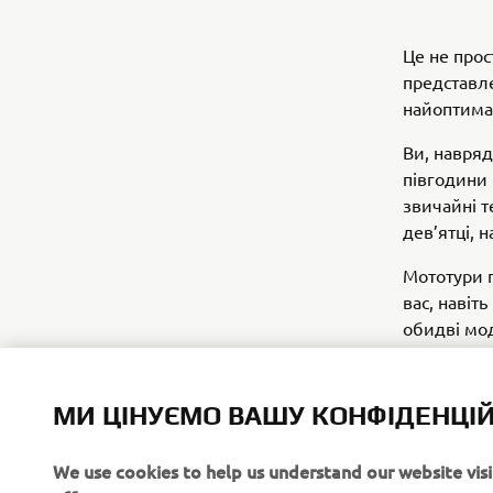
Це не прос
представл
найоптима
Ви, навряд
півгодини 
звичайні т
дев’ятці, 
Мототури п
вас, навіт
обидві мод
Записуйте
та домовит
МИ ЦІНУЄМО ВАШУ КОНФІДЕНЦІЙ
DAY райди
We use cookies to help us understand our website vis
«А», 3-х р
efforts.