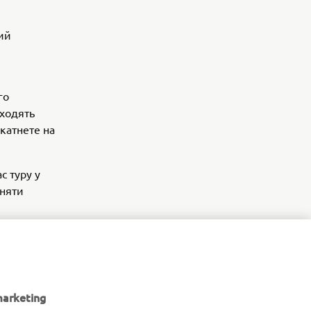
ий
го
оходять
катнете на
с туру у
вняти
ся з вами
егорії
marketing