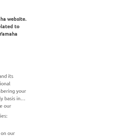
aha website.
elated to
e Yamaha
nd its
ional
mbering your
ІНФОРМАЦІЙНИЙ БЮЛЕТЕНЬ
y basis in
ve our
Дізнавайтесь першими про останні пропозиції, спеціальні
ies:
події, оновлення та багато іншого
 on our
ПІДПИШІТЬСЯ
ing