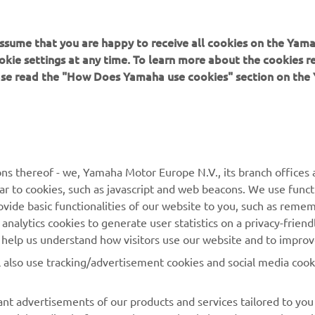
 assume that you are happy to receive all cookies on the Yam
okie settings at any time. To learn more about the cookies r
ease read the "How Does Yamaha use cookies" section on th
ЗАПИСАТИСЬ НА ТЕСТ-ДРАЙВ
ns thereof - we, Yamaha Motor Europe N.V., its branch offices a
ilar to cookies, such as javascript and web beacons. We use funct
ovide basic functionalities of our website to you, such as reme
MORE YAMAHA
SUPPORT
nalytics cookies to generate user statistics on a privacy-friendl
to help us understand how visitors use our website and to impro
MyYamaha
Parts Catalogue
l also use tracking/advertisement cookies and social media cook
Yamaha Music
Book Maintenance
nt advertisements of our products and services tailored to you
Yamaha Racing
Dealer locator
g social media platforms such as Facebook, based on your brows