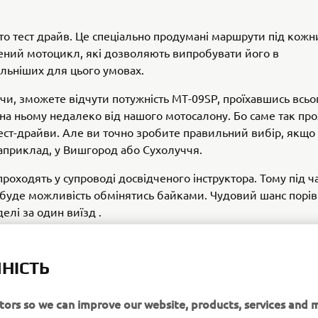
то тест драйв. Це спеціально продумані маршрути під кожн
ений мотоцикл, які дозволяють випробувати його в
льніших для цього умовах.
чи, зможете відчути потужність МТ-09SP, проїхавшись всьо
на ньому недалеко від нашого мотосалону. Бо саме так пр
ест-драйви. Але ви точно зробите правильний вибір, якщо 
наприклад, у Вишгород або Сухолуччя.
роходять у супроводі досвідченого інструктора. Тому під ча
ь буде можливість обмінятись байками. Чудовий шанс порі
елі за один виїзд .
сь, обирайте мотоцикл та маршрут. Наш менеджер зв’яжеть
ься про час.
НІСТЬ
 платні. DAY райд можливий тільки за наявності прав кат
itors so we can improve our website, products, services and 
оків досвіду та мотоекіпірування.