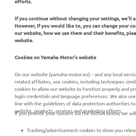
If you continue without changing your settings, we'll
However, If you would like to, you can change your co
our website, how we use them and their benefits, pl
website.
Cookies on Yamaha Motor's website
On our website (yamaha-motor.eu) – and any local versio
related affiliates, use cookies, including techniques sim
cookies to allow our website to function properly and pr
CORPORATE
FOR BUSINESS
login credentials and language preferences. We also use a
line with the guidelines of data protection authorities 
About us
website, products, services and marketing efforts.
eBike systems
If you provide your consent via the button below, we wil
News
Authorities
Tracking/advertisement cookies to show you releva
Events
Golfcourses
website and on websites of third parties, includin