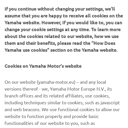
XVS950CUD-
2017
VN076
0000333
If you continue without changing your settings, we'll
A
assume that you are happy to receive all cookies on the
2017
VN07B
0000157
Yamaha website. However, If you would like to, you can
change your cookie settings at any time. To learn more
about the cookies related to our website, how we use
them and their benefits, please read the "How Does
Yamaha use cookies" section on the Yamaha website.
Якщо Ви є власником мотоцикла з одним з цих VIN-
номерів, терміново зверніться в сертифікований
Cookies on Yamaha Motor's website
сервісний центр до найближчого дилера для
отримання додаткової інформації та виконання
модифікації. Роботи з усунення недоліків
On our website (yamaha-motor.eu) – and any local
здійснюються безкоштовно для власника.
versions thereof - we, Yamaha Motor Europe N.V., its
branch offices and its related affiliates, use cookies,
including techniques similar to cookies, such as javascript
and web beacons. We use functional cookies to allow our
website to function properly and provide basic
ЗНАЙТИ НАЙБЛИЖЧОГО ДИЛЕРА
functionalities of our website to you, such as