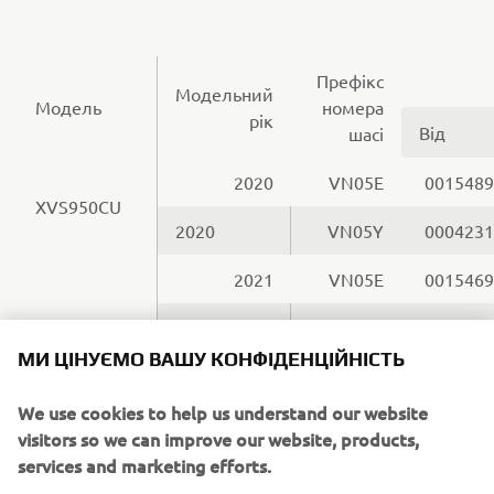
Префікс
Модельний
Модель
номера
рік
Від
шасі
2020
VN05E
0015489
XVS950CU
2020
VN05Y
0004231
2021
VN05E
0015469
2021
VN05N
0002627
XVS950CUD
МИ ЦІНУЄМО ВАШУ КОНФІДЕНЦІЙНІСТЬ
2021
VN05Y
0004227
We use cookies to help us understand our website
2021
VN077
0000121
visitors so we can improve our website, products,
services and marketing efforts.
2017
VN075
0003763