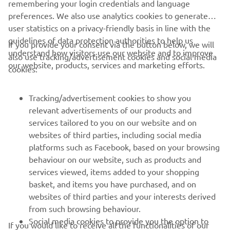
remembering your login credentials and language
preferences. We also use analytics cookies to generate
user statistics on a privacy-friendly basis in line with the
guidelines of data protection authorities to help us
If you provide your consent via the button below, we will
CORPORATE
understand how visitors use our website and to improve
also use tracking/advertisement cookies and social media
our website, products, services and marketing efforts.
cookies:
FOR BUSINESS
Tracking/advertisement cookies to show you
MORE YAMAHA
relevant advertisements of our products and
services tailored to you on our website and on
websites of third parties, including social media
SUPPORT
platforms such as Facebook, based on your browsing
behaviour on our website, such as products and
services viewed, items added to your shopping
ІНФОРМАЦІЙНИЙ БЮЛЕТЕНЬ
basket, and items you have purchased, and on
websites of third parties and your interests derived
Дізнавайтесь першими про останні пропозиції, спеціальні
події, оновлення та багато іншого
from such browsing behaviour.
Social media cookies to provide you the option to
If you would like to receive all the functionalities of our