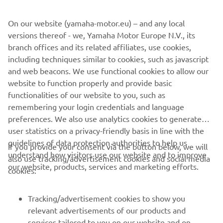
(#DRIVENBYVICTORY), Yamaha продовжує надавати
райдерам найголовніше: надійність, потужність і
On our website (yamaha-motor.eu) – and any local
свободу вибору.
versions thereof - we, Yamaha Motor Europe N.V., its
branch offices and its related affiliates, use cookies,
including techniques similar to cookies, such as javascript
and web beacons. We use functional cookies to allow our
website to function properly and provide basic
ДІЗНАЙТЕСЯ БІЛЬШЕ
functionalities of our website to you, such as
remembering your login credentials and language
preferences. We also use analytics cookies to generate
user statistics on a privacy-friendly basis in line with the
guidelines of data protection authorities to help us
If you provide your consent via the button below, we will
CORPORATE
understand how visitors use our website and to improve
also use tracking/advertisement cookies and social media
our website, products, services and marketing efforts.
cookies:
FOR BUSINESS
Tracking/advertisement cookies to show you
MORE YAMAHA
relevant advertisements of our products and
services tailored to you on our website and on