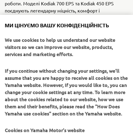
роботи. Моделі Kodiak 700 EPS та Kodiak 450 EPS
поєднують легендарну міцність, комфорт і
функціональність Yamaha, залишаючись незамінними
на фермах, у лісах та на робочих майданчиках по всій
МИ ЦІНУЄМО ВАШУ КОНФІДЕНЦІЙНІСТЬ
Європі.
We use cookies to help us understand our website
visitors so we can improve our website, products,
services and marketing efforts.
If you continue without changing your settings, we'll
assume that you are happy to receive all cookies on the
Yamaha website. However, If you would like to, you can
change your cookie settings at any time. To learn more
about the cookies related to our website, how we use
them and their benefits, please read the "How Does
Yamaha use cookies" section on the Yamaha website.
З моделями для роботи (#DRIVENBYRESULTS),
Cookies on Yamaha Motor's website
відпочинку (#DRIVENBYFREEDOM) та спорту