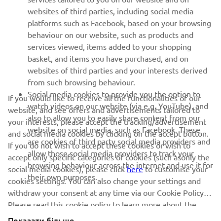
websites of third parties, including social media
SUPPORT
platforms such as Facebook, based on your browsing
behaviour on our website, such as products and
services viewed, items added to your shopping
ІНФОРМАЦІЙНИЙ БЮЛЕТЕНЬ
basket, and items you have purchased, and on
websites of third parties and your interests derived
Дізнавайтесь першими про останні пропозиції, спеціальні
події, оновлення та багато іншого
from such browsing behaviour.
Social media cookies to provide you the option to
If you would like to receive all the functionalities of our
watch videos on our website (via e.g. YouTube), and
website, and see offers and advertisements tailored to
also to allow you to easily share content from our
your interests, please accept the tracking/advertisement
website on social media, such as Facebook. These
ПІДПИШІТЬСЯ
and social media cookies by clicking on the accept button.
are cookies of third party social media providers and
If you do not wish to accept these cookies or wish to
allow those social media providers to track your
accept only specific categories of cookies (such asonly the
Ознайомтеся з нашою Політикою конфіденційності, щоб
browsing behaviour across the internet and use it for
дізнатися, як ми обробляємо ваші персональні дані:
Політика
social media cookies), please click
here
to customise your
their own purposes.
конфіденційності
cookies settings. You can also change your settings and
withdraw your consent at any time via our Cookie Policy.
Please read this cookie policy to learn more about the
Ukraine (Ukrainian)
cookies we use and how we use them.
Показати більше