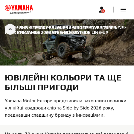
YAMAHA 2026: КВАДРОЦИКЛИ ТА SIDE-BY-SIDE ДЛЯ БУДЬ-
ANNIVERSARY COLOURS & BIGGER ADVENTURES:
ЯКИХ ВИКЛИКІВ
YAMAHA’S 2026 ATV & SIDE-BY-SIDE LINE-UP
|
9 ВЕРЕСНЯ 2025 Р.
ЮВІЛЕЙНІ КОЛЬОРИ ТА ЩЕ
БІЛЬШІ ПРИГОДИ
Yamaha Motor Europe представила захопливі новинки
у лінійці квадроциклів та Side-by-Side 2026 року,
поєднавши спадщину бренду з інноваціями.
На честь 70-річчя Yamaha повертаються дві легендарні