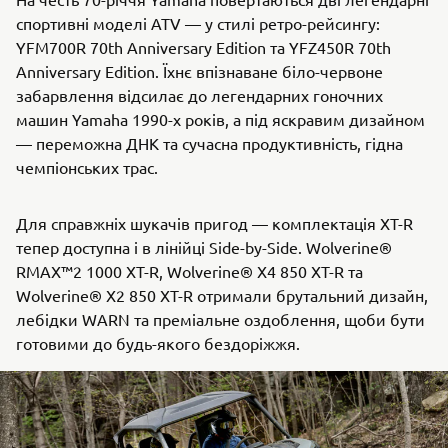
спортивні моделі ATV — у стилі ретро-рейсингу:
YFM700R 70th Anniversary Edition та YFZ450R 70th
Anniversary Edition. Їхнє впізнаване біло-червоне
забарвлення відсилає до легендарних гоночних
машин Yamaha 1990-х років, а під яскравим дизайном
— переможна ДНК та сучасна продуктивність, гідна
чемпіонських трас.
Для справжніх шукачів пригод — комплектація XT-R
тепер доступна і в лінійці Side-by-Side. Wolverine®
RMAX™2 1000 XT-R, Wolverine® X4 850 XT-R та
Wolverine® X2 850 XT-R отримали брутальний дизайн,
лебідки WARN та преміальне оздоблення, щоби бути
готовими до будь-якого бездоріжжя.