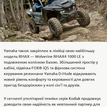
Yamaha також закріплює в лінійці свою найбільшу
модель RMAX — Wolverine RMAX4 1000 LE з
подовженою колісною базою. Збільшений простір у
кабіні, підвіска FOX® iQS та фірмова система
керування режимами Yamaha D-Mode відкривають
новий рівень комфорту та керованості для довгих
пригод бездоріжжям у колі сім’ї та друзів.
У сегменті утилітарної техніки серія Kodiak продовжує
доводити свою надійність як невтомний партнер для