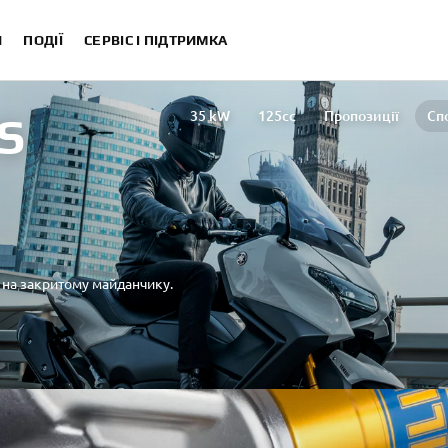
И
ПОДІЇ
СЕРВІС І ПІДТРИМКА
35 kW
125cc
Пропозиції
Сп
S
 на закритому майданчику.