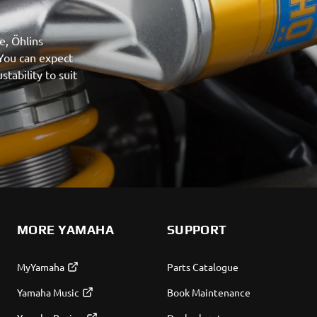
e, Öhlins
 You can expect
ability to suit
MORE YAMAHA
SUPPORT
MyYamaha
Parts Catalogue
Yamaha Music
Book Maintenance