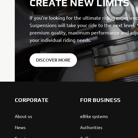
CREATE NEW LIMITS
If you’re looking for the ultimate riding experienc
Suspensions will take your ride to the next level.
premium quality, maximum performance and adjust
your individual riding needs.
DISCOVER MORE
CORPORATE
FOR BUSINESS
About us
eBike systems
News
Authorities