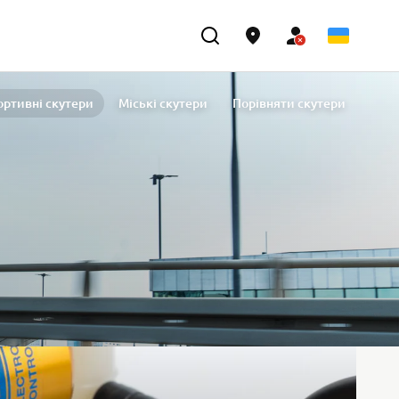
ортивні скутери
Міські скутери
Порівняти скутери